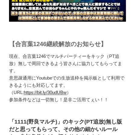
【合言葉1246継続解放のお知らせ】
現在、合言葉1246でマルチパーティーをキック（PT追
放）無しで周回できるよう皆さんに協力してもらってま
す。
意思疎通用にYoutubeでの生放送枠を掲示板として利用で
きるようにも対応してます。
（URL:
https://bit.ly/30udUBw
）
参加条件などは一切無し！是非ご活用てぇい！！
「1111(野良マルチ)」のキック(PT追放)無し版
だと思ってもらって、その他の細かいルール