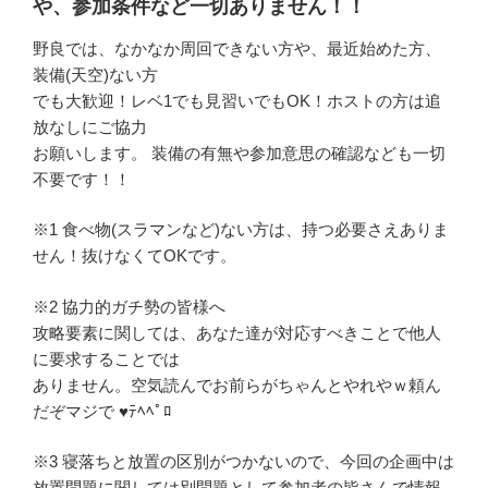
や、参加条件など一切ありません！！
野良では、なかなか周回できない方や、最近始めた方、
装備(天空)ない方
でも大歓迎！レベ1でも見習いでもOK！ホストの方は追
放なしにご協力
お願いします。 装備の有無や参加意思の確認なども一切
不要です！！
※1 食べ物(スラマンなど)ない方は、持つ必要さえありま
せん！抜けなくてOKです。
※2 協力的ガチ勢の皆様へ
攻略要素に関しては、あなた達が対応すべきことで他人
に要求することでは
ありません。空気読んでお前らがちゃんとやれやｗ頼ん
だぞマジで ♥ﾃﾍﾍﾟﾛ
※3 寝落ちと放置の区別がつかないので、今回の企画中は
放置問題に関しては別問題として参加者の皆さんで情報