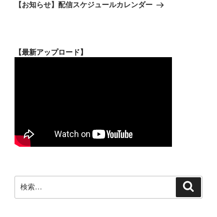
ゲ
の
【お知らせ】配信スケジュールカレンダー
投
ー
稿
シ
ョ
【最新アップロード】
ン
検
検
索
索: