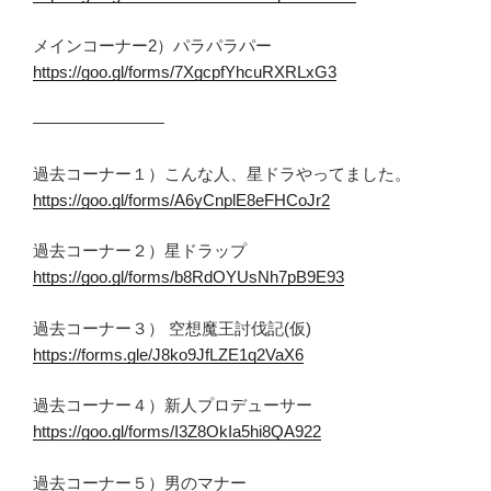
メインコーナー2）パラパラパー
https://goo.gl/forms/7XgcpfYhcuRXRLxG3
————————
過去コーナー１）こんな人、星ドラやってました。
https://goo.gl/forms/A6yCnplE8eFHCoJr2
過去コーナー２）星ドラップ
https://goo.gl/forms/b8RdOYUsNh7pB9E93
過去コーナー３） 空想魔王討伐記(仮)
https://forms.gle/J8ko9JfLZE1q2VaX6
過去コーナー４）新人プロデューサー
https://goo.gl/forms/I3Z8OkIa5hi8QA922
過去コーナー５）男のマナー