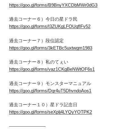
https://goo.gl/forms/B9BnyYXCDbMWr0dG3
過去コーナー６）今日の星ドラ民
https://goo.gl/forms/I3ZUKgLFOUqfIFv52
過去コーナー７）段位認定
https://goo.gl/forms/3kETBc5uxtwgm1983
過去コーナー８）私のてぇい
https://goo.gl/forms/vaz1CKgBeNWtOF6s1
過去コーナー９）モンスターマニュアル
https://goo.gl/forms/Dqr4uT5DhvndoAos1
過去コーナー１０）星ドラ記念日
https://goo.gl/forms/seXplj4LYQyYOTPK2
————————