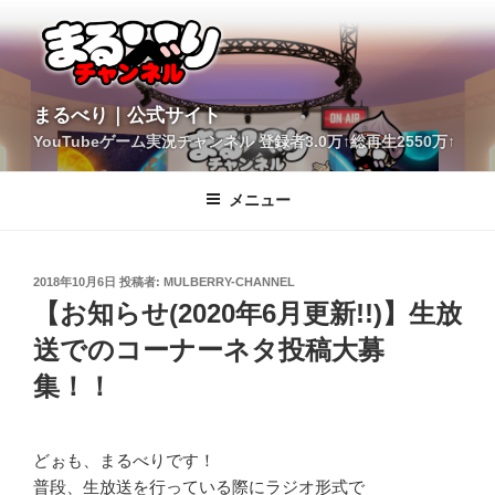
コ
ン
テ
ン
ツ
YouTubeゲーム実況チャンネル 登録者3.0万↑総再生2550万↑
へ
まるべり｜公式サイト
ス
キ
メニュー
ッ
プ
投
2018年10月6日
投稿者:
MULBERRY-CHANNEL
稿
【お知らせ(2020年6月更新!!)】生放
日:
送でのコーナーネタ投稿大募
集！！
どぉも、まるべりです！
普段、生放送を行っている際にラジオ形式で