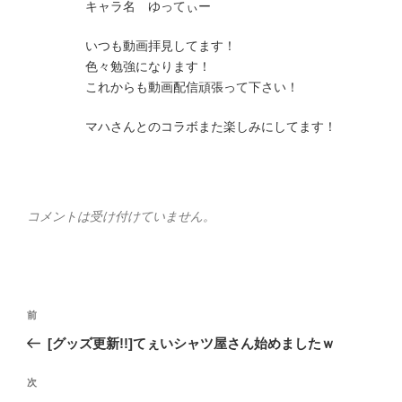
キャラ名 ゆってぃー
いつも動画拝見してます！
色々勉強になります！
これからも動画配信頑張って下さい！
マハさんとのコラボまた楽しみにしてます！
コメントは受け付けていません。
投
前
前
稿
の
[グッズ更新!!]てぇいシャツ屋さん始めましたｗ
ナ
投
ビ
稿
次
次