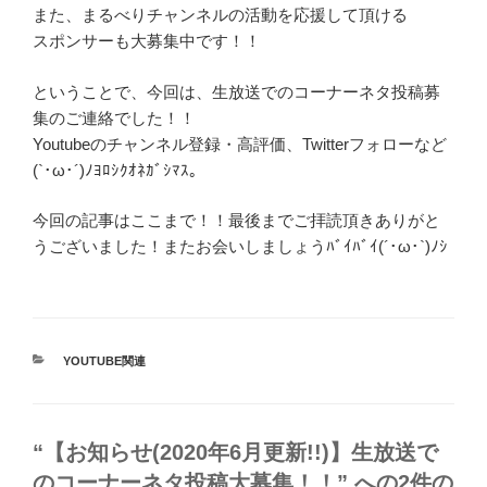
また、まるべりチャンネルの活動を応援して頂ける
スポンサーも大募集中です！！
ということで、今回は、生放送でのコーナーネタ投稿募
集のご連絡でした！！
Youtubeのチャンネル登録・高評価、Twitterフォローなど
(`･ω･´)ﾉﾖﾛｼｸｵﾈｶﾞｼﾏｽ。
今回の記事はここまで！！最後までご拝読頂きありがと
うございました！またお会いしましょうﾊﾞｲﾊﾞｲ(´･ω･`)ﾉｼ
カ
YOUTUBE関連
テ
ゴ
リ
ー
“【お知らせ(2020年6月更新!!)】生放送で
のコーナーネタ投稿大募集！！” への2件の