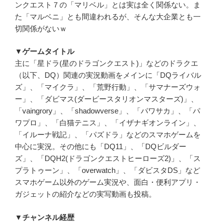
ンクエスト７の「マリベル」とは実は全く関係ない。ま
た「マルベニ」とも間違われるが、そんな大企業とも一
切関係がないｗ
▼ゲームタイトル
主に「星ドラ(星のドラゴンクエスト)」などのドラクエ
（以下、DQ）関連の実況動画をメインに「DQライバル
ズ」、「マイクラ」、「荒野行動」、「サマナーズウォ
ー」、「ダビマス(ダービースタリオンマスターズ)」、
「vaingrory」、「shadowverse」、「パワサカ」、「パ
ワプロ」、「白猫テニス」、「イザナギオンライン」、
「イルーナ戦記」、「パズドラ」などのスマホゲームを
中心に実況。その他にも「DQ11」、「DQビルダー
ズ」、「DQH2(ドラゴンクエストヒーローズ2)」、「ス
プラトゥーン」、「overwatch」、「ダビスタDS」など
スマホゲーム以外のゲーム実況や、面白・便利アプリ・
ガジェットの紹介などの実写動画も投稿。
▼チャンネル経歴