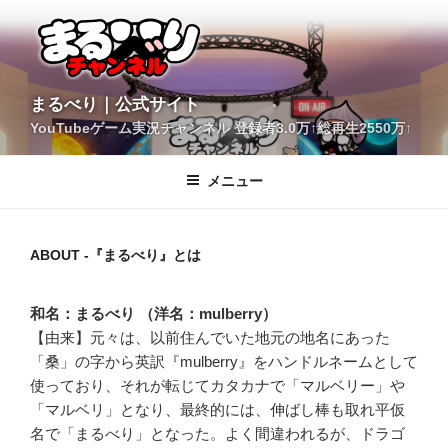
コ
ン
テ
ン
ツ
YouTubeゲーム実況チャンネル 登録者3.0万↑総再生2550万↑
へ
まるべり｜公式サイト
ス
キ
メニュー
ッ
プ
ABOUT -『まるべり』とは
和名：まるべり （洋名：mulberry）
【由来】元々は、以前住んでいた地元の地名にあった
「桑」の字から英訳『mulberry』をハンドルネームとして
使っており、それが転じてカタカナで「マルベリー」や
「マルベリ」となり、最終的には、伸ばし棒も取れ平仮
名で「まるべり」となった。よく間違われるが、ドラゴ