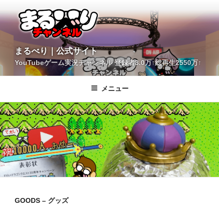
コ
ン
テ
ン
ツ
YouTubeゲーム実況チャンネル 登録者3.0万↑総再生2550万↑
へ
まるべり｜公式サイト
ス
キ
メニュー
ッ
プ
GOODS – グッズ