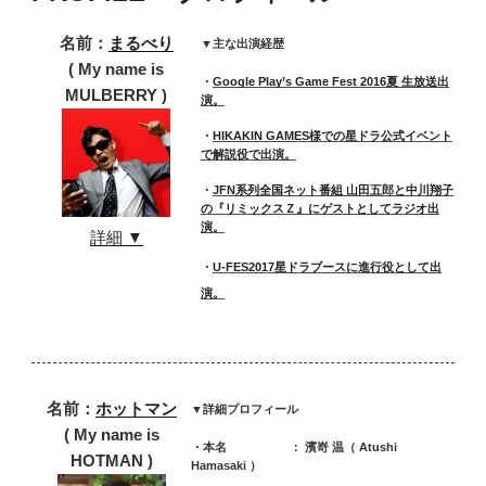
し
名前：
まるべり
た
( My name is
ｗ”
MULBERRY )
の
詳細 ▼
名前：
ホットマン
( My name is
HOTMAN )