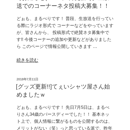
日:
送でのコーナーネタ投稿大募集！！
信
ス
どぉも、まるべりです！ 普段、生放送を行ってい
ケ
る際にラジオ形式で コーナーなどをやっています
ジ
が、皆さんから、 投稿形式で絶賛ネタ募集中で
ュ
す!! 今後コーナーの追加や更新などがありました
ー
ら このページで情報公開していきます …
ル
カ
“【お
続きを読む
レ
知
ン
ら
ダ
投
2018年7月11日
せ
ー”
稿
[グッズ更新!!]てぇいシャツ屋さん始
(2020
の
日:
めましたｗ
年
6
どぉも、まるべりです！ 先日7月5日は、まるべ
月
りさん34歳のバースディーでした！！ 基本ネッ
更
ト上で、個人情報に繋がるものを公開するのは、
新!!)】
メリットがない（笑）っと思っている派で、昨年
生