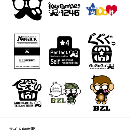
▼主な出演経歴
・
Google Play’s Game
演。
・
HIKAKIN GAMES
で解説役で出演。
・
JFN系列全国ネット番
の『リミックスＺ』にゲ
演。
・
U-FES2017星ドラ
演。
サイト内検索