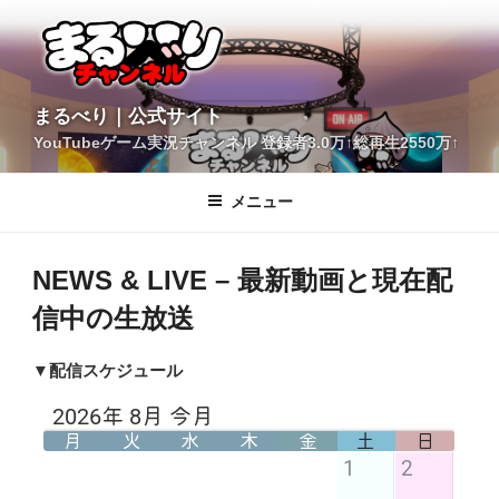
コ
ン
テ
ン
ツ
YouTubeゲーム実況チャンネル 登録者3.0万↑総再生2550万↑
へ
まるべり｜公式サイト
ス
キ
メニュー
ッ
プ
NEWS & LIVE – 最新動画と現在配
信中の生放送
▼配信スケジュール