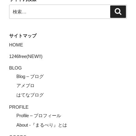
検
検
索
索:
▼詳細プロフィール
サイトマップ
・本名 ： 濱嵜 温（ A
HOME
Hamasaki ）
1246free(NEW!!)
・職業 ：
Hair 
BLOG
ーナー
Blog – ブログ
アメブロ
・スタイリスト歴 ： 12年
はてなブログ
まるべりチャンネルの前身『J
PROFILE
for mgcTV』からの設立
Profile – プロフィール
Youtubeを当初は２人で
About -『まるべり』とは
ャンネルに度々登場。美容師系