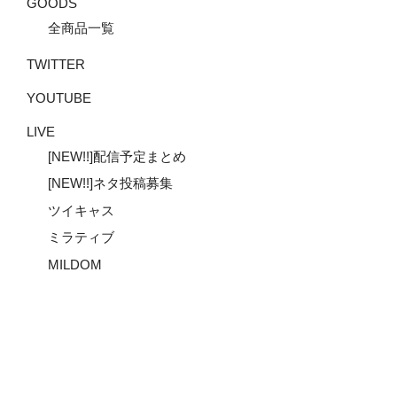
GOODS
して本人が経営する『Hair Sa
全商品一覧
のYoutubeチャンネルで
TWITTER
らの同級生で地元、北海道/
YOUTUBE
店舗も構え、二人でのサブ
LIVE
りーほっと
』チャンネルも
[NEW!!]配信予定まとめ
[NEW!!]ネタ投稿募集
ツイキャス
ミラティブ
Youtube
Twitter
Instagram
メ
ー
MILDOM
ル
OPENREC.tv
ニコニコ生放送
Twitch