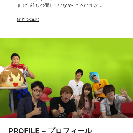
まで年齢も 公開していなかったのですが …
放
送
“[グ
続きを読む
で
ッ
の
ズ
コ
更
ー
新!!]
ナ
て
ー
ぇ
ネ
い
タ
シ
投
ャ
稿
ツ
大
屋
募
さ
集！！”
ん
の
始
め
PROFILE – プロフィール
ま