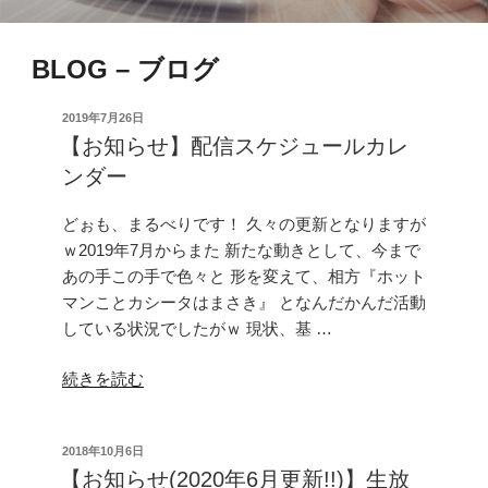
BLOG – ブログ
投
2019年7月26日
稿
【お知らせ】配信スケジュールカレ
日:
ンダー
どぉも、まるべりです！ 久々の更新となりますが
ｗ2019年7月からまた 新たな動きとして、今まで
あの手この手で色々と 形を変えて、相方『ホット
マンことカシータはまさき』 となんだかんだ活動
している状況でしたがｗ 現状、基 …
“【お
続きを読む
知
ら
投
2018年10月6日
せ】
稿
【お知らせ(2020年6月更新!!)】生放
配