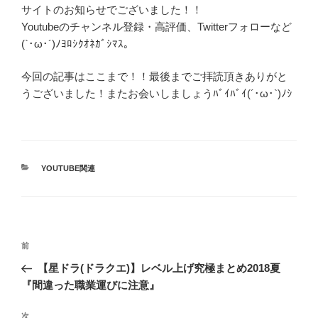
サイトのお知らせでございました！！
Youtubeのチャンネル登録・高評価、Twitterフォローなど
(`･ω･´)ﾉﾖﾛｼｸｵﾈｶﾞｼﾏｽ。
今回の記事はここまで！！最後までご拝読頂きありがと
うございました！またお会いしましょうﾊﾞｲﾊﾞｲ(´･ω･`)ﾉｼ
カ
YOUTUBE関連
テ
ゴ
リ
ー
投
前
前
稿
の
【星ドラ(ドラクエ)】レベル上げ究極まとめ2018夏
ナ
投
『間違った職業運びに注意』
ビ
稿
ゲ
次
次