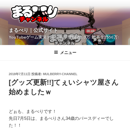
コ
ン
テ
ン
ツ
YouTubeゲーム実況チャンネル 登録者3.0万↑総再生2550万↑
へ
まるべり｜公式サイト
ス
キ
メニュー
ッ
プ
投
2018年7月11日
投稿者:
MULBERRY-CHANNEL
稿
[グッズ更新!!]てぇいシャツ屋さん
日:
始めましたｗ
どぉも、まるべりです！
先日7月5日は、まるべりさん34歳のバースディーでし
た！！