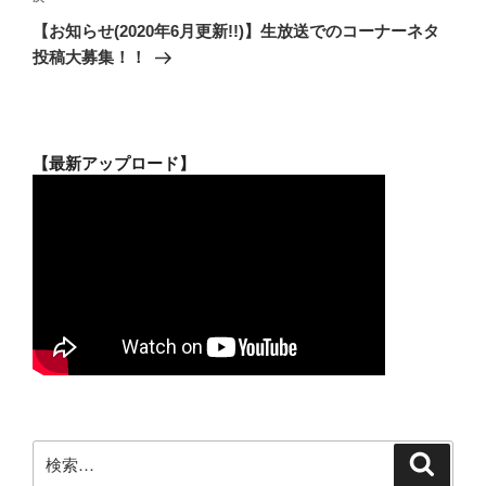
の
ー
【お知らせ(2020年6月更新!!)】生放送でのコーナーネタ
投
シ
投稿大募集！！
稿
ョ
ン
【最新アップロード】
検
検
索
索: