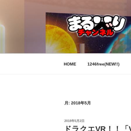
コ
ン
テ
ン
ツ
へ
ス
キ
ッ
HOME
1246free(NEW!!)
プ
月:
2018年5月
投
2018年5月2日
稿
ドラクエVR！！「
日: