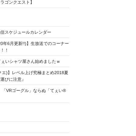
ドラゴンクエスト】
配信スケジュールカレンダー
20年6月更新!!)】生放送でのコーナー
集！！
!]てぇいシャツ屋さん始めましたｗ
クエ)】レベル上げ究極まとめ2018夏
業運びに注意』
！「VRゴーグル」ならぬ「てぇい®
！