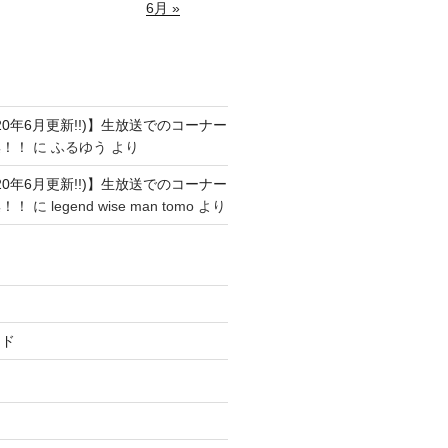
6月 »
ト
20年6月更新!!)】生放送でのコーナー
集！！
に
ふるゆう
より
20年6月更新!!)】生放送でのコーナー
集！！
に
legend wise man tomo
より
ード