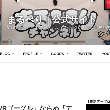
まるべり｜公式サイト
YouTubeゲーム実況チャンネル 登録者3.0万↑総再生2550万
BLOG
PROFILE
GOODS
TWITTER
YOU
【最新アップ
VRゴーグル」ならぬ「て