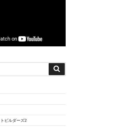
検
索
トビルダーズ2