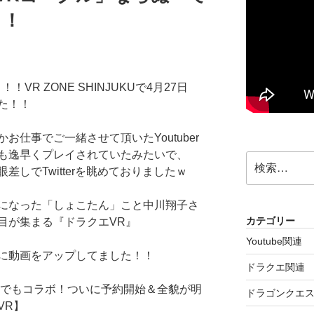
？！
VR ZONE SHINJUKUで4月27日
た！！
仕事でご一緒させて頂いたYoutuber
も逸早くプレイされていたみたいで、
検
しでTwitterを眺めておりましたｗ
索:
になった「しょこたん」こと中川翔子さ
カテゴリー
目が集まる『ドラクエVR』
Youtube関連
に動画をアップしてました！！
ドラクエ関連
星ドラでもコラボ！ついに予約開始＆全貌が明
ドラゴンクエス
VR】