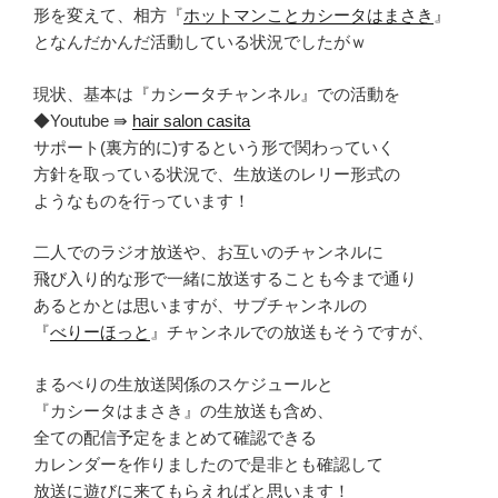
形を変えて、相方『
ホットマンことカシータはまさき
』
となんだかんだ活動している状況でしたがｗ
現状、基本は『カシータチャンネル』での活動を
◆Youtube ⇛
hair salon casita
サポート(裏方的に)するという形で関わっていく
方針を取っている状況で、生放送のレリー形式の
ようなものを行っています！
二人でのラジオ放送や、お互いのチャンネルに
飛び入り的な形で一緒に放送することも今まで通り
あるとかとは思いますが、サブチャンネルの
『
べりーほっと
』チャンネルでの放送もそうですが、
まるべりの生放送関係のスケジュールと
『カシータはまさき』の生放送も含め、
全ての配信予定をまとめて確認できる
カレンダーを作りましたので是非とも確認して
放送に遊びに来てもらえればと思います！