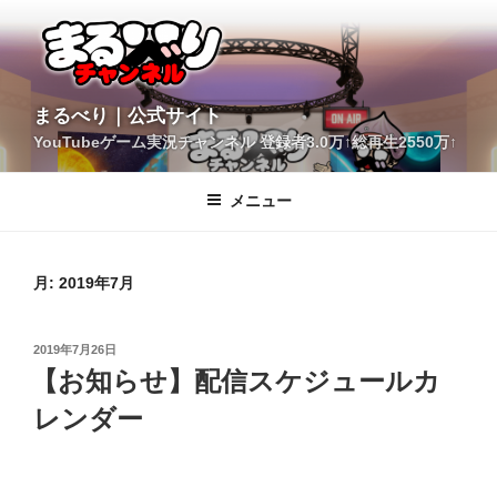
コ
ン
テ
ン
ツ
YouTubeゲーム実況チャンネル 登録者3.0万↑総再生2550万↑
へ
まるべり｜公式サイト
ス
キ
メニュー
ッ
プ
月:
2019年7月
投
2019年7月26日
稿
【お知らせ】配信スケジュールカ
日:
レンダー