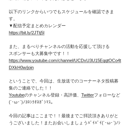
以下のリンクからいつでもスケジュールを確認できま
す。
▼配信予定まとめカレンダー
https://bit.ly/2JTtj5I
また、まるべりチャンネルの活動を応援して頂ける
スポンサーも大募集中です！！
https://www.youtube.com/channel/UCDxU3U15EqqtOCo4t
DXkH0w/join
ということで、今回は、生放送でのコーナーネタ投稿募
集のご連絡でした！！
Youtube
のチャンネル登録・高評価、
Twitter
フォローなど
(`･ω･´)ﾉﾖﾛｼｸｵﾈｶﾞｼﾏｽ。
今回の記事はここまで！！最後までご拝読頂きありがと
うございました！またお会いしましょうﾊﾞｲﾊﾞｲ(´･ω･`)ﾉｼ