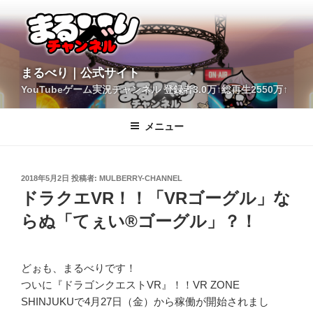
コ
ン
テ
ン
ツ
YouTubeゲーム実況チャンネル 登録者3.0万↑総再生2550万↑
へ
まるべり｜公式サイト
ス
キ
メニュー
ッ
プ
投
2018年5月2日
投稿者:
MULBERRY-CHANNEL
稿
ドラクエVR！！「VRゴーグル」な
日:
らぬ「てぇい®ゴーグル」？！
どぉも、まるべりです！
ついに『ドラゴンクエストVR』！！VR ZONE
SHINJUKUで4月27日（金）から稼働が開始されまし