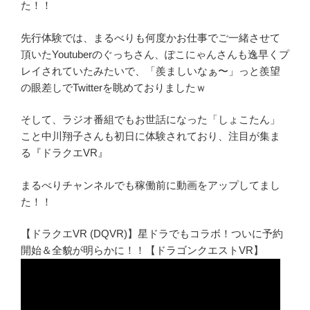
た！！
先行体験では、まるべりも何度かお仕事でご一緒させて
頂いたYoutuberのぐっちさん、ぽこにゃんさんも逸早くプ
レイされていたみたいで、「羨ましいなぁ〜」っと羨望
の眼差しでTwitterを眺めておりましたｗ
そして、ラジオ番組でもお世話になった「しょこたん」
こと中川翔子さんも初日に体験されており、注目が集ま
る『ドラクエVR』
まるべりチャンネルでも稼働前に動画をアップしてまし
た！！
【ドラクエVR (DQVR)】星ドラでもコラボ！ついに予約
開始＆全貌が明らかに！！【ドラゴンクエストVR】