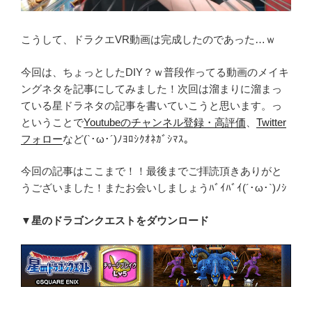
こうして、ドラクエVR動画は完成したのであった…ｗ
今回は、ちょっとしたDIY？ｗ普段作ってる動画のメイキ
ングネタを記事にしてみました！次回は溜まりに溜まっ
ている星ドラネタの記事を書いていこうと思います。っ
ということで
Youtubeのチャンネル登録・高評価
、
Twitter
フォロー
など(`･ω･´)ﾉﾖﾛｼｸｵﾈｶﾞｼﾏｽ。
今回の記事はここまで！！最後までご拝読頂きありがと
うございました！またお会いしましょうﾊﾞｲﾊﾞｲ(´･ω･`)ﾉｼ
▼星のドラゴンクエストをダウンロード