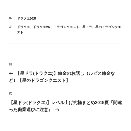
カ
ドラクエ関連
テ
タ
ドラクエ
、
ドラクエVR
、
ドラゴンクエスト
、
星ドラ
、
星のドラゴンクエ
ゴ
グ
スト
リ
ー
投
前
前
稿
の
【星ドラ(ドラクエ)】錬金のお話し（ルビス錬金な
ナ
投
ど）【星のドラゴンクエスト】
ビ
稿
ゲ
次
次
の
ー
【星ドラ(ドラクエ)】レベル上げ究極まとめ2018夏『間違
投
シ
った職業運びに注意』
稿
ョ
ン