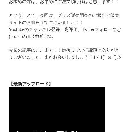
お求めの方は、お早めにご注文頂ければと思います！！
ということで、今回は、グッズ販売開始のご報告と販売
サイトのお知らせでございました！！
Youtubeのチャンネル登録・高評価、Twitterフォローなど
(`･ω･´)ﾉﾖﾛｼｸｵﾈｶﾞｼﾏｽ。
今回の記事はここまで！！最後までご拝読頂きありがと
うございました！またお会いしましょうﾊﾞｲﾊﾞｲ(´･ω･`)ﾉｼ
【最新アップロード】