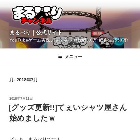
コ
ン
テ
ン
ツ
YouTubeゲーム実況チャンネル 登録者3.0万↑総再生2550万↑
へ
まるべり｜公式サイト
ス
キ
メニュー
ッ
プ
月:
2018年7月
投
2018年7月11日
稿
[グッズ更新!!]てぇいシャツ屋さん
日:
始めましたｗ
どぉも、まるべりです！