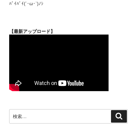
ﾊﾞｲﾊﾞｲ(´･ω･`)ﾉｼ
【最新アップロード】
検
検
索
索: