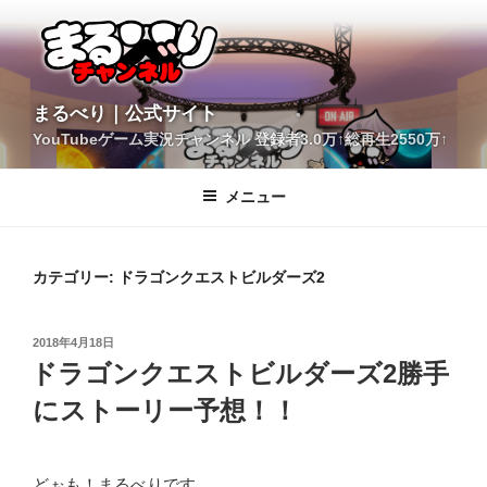
コ
ン
テ
ン
ツ
YouTubeゲーム実況チャンネル 登録者3.0万↑総再生2550万↑
へ
まるべり｜公式サイト
ス
キ
メニュー
ッ
プ
カテゴリー:
ドラゴンクエストビルダーズ2
投
2018年4月18日
稿
ドラゴンクエストビルダーズ2勝手
日:
にストーリー予想！！
どぉも！まるべりです。