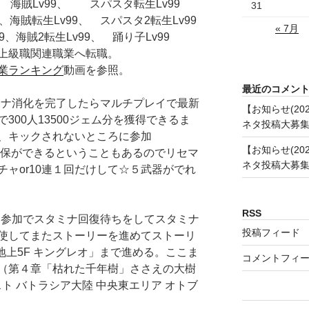
 海賊Lv99、 スパスタ転生Lv99
31
海賊転生Lv99、 スパスタ2転生Lv99
« 7月
、海賊2転生Lv99、 踊り子Lv99
上級職関連職業へ転職。
業ランキング
動画を参照。
最近のコメン
 スタミナ消化を完了したらマルチプレイで最新
【お知らせ(20
300人13500ジェム分を獲得できるま
ネタ投稿大募
、キックされないところに参加
【お知らせ(20
確保ができるということもあるのでリセマ
ネタ投稿大募
ャor10連１回だけして☆５武器がでれ
RSS
 マルチ参加でスタミナ回復待ちをしてスタミナ
投稿フィード
使してまたストーリーを進めてストーリ
地上5F キングレオ」まで進める。ここま
コメントフィ
（第４章「枯れた千年樹」ささえの大樹
スト バトラシア大陸 中央東エリア オトブ