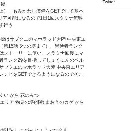
Twitter
前後
上）」もみかわし装備をGETでして基本
ばクリア可能になるので1日1回スタミナ無料
ず行う
次の目標はサブクエのマホラッド大陸 中央東エ
第15話 3つの塔まで）、冒険者ランク
ナはストーリーに使い。スラミナ回復にマ
者ランク29を目指してしょくにんのベル
、サブクエのマホラッド大陸 中央東エリア
レシピをGETできるようになるのでそこ
くい から 花のみつ
リア 物見の塔(4階) まおうのカゲ から
城1階 しにがみ じょうぶな金具