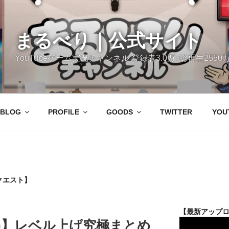
まるべり｜公式サイト
YouTubeゲーム実況チャンネル 登録者3.0万↑総再生2550万
BLOG
PROFILE
GOODS
TWITTER
YOU
クエスト】
【最新アップ
)】レベル上げ究極まとめ