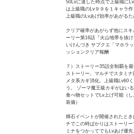
50Lvに達した時点で上級職に
は上級職のLv９９を１キャラ
上級職のLvあげ効率があがるた
クリア確率があがらず他にスキ
ーリー第16話『火山地帯を抜け
いけんづき サブクエ「マホラ
ッションクリア報酬
７）ストーリー35話全制覇を
ストーリー。マルチでスタミナ
メタ系カギ消化。上級職Lv60
う。 ゾーマ魔王級カギがはい
食べ物セットでLv上げ可能（
装備）
輝石イベントが開催されたとき
チでこの時ばかりはストーリー
ミナをつかってでもLvあげ優