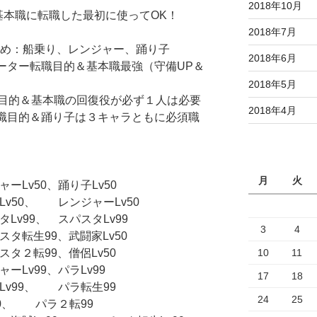
2018年10月
基本職に転職した最初に使ってOK！
2018年7月
すめ：船乗り、レンジャー、踊り子
2018年6月
エーター転職目的＆基本職最強（守備UP＆
2018年5月
目的＆基本職の回復役が必ず１人は必要
2018年4月
転職目的＆踊り子は３キャラともに必須職
月
火
ーLv50、踊り子Lv50
v50、 レンジャーLv50
v99、 スパスタLv99
3
4
タ転生99、武闘家Lv50
10
11
タ２転99、僧侶Lv50
ーLv99、パラLv99
17
18
Lv99、 パラ転生99
24
25
50、 パラ２転99