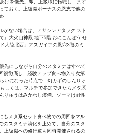
Lvあげを優先。即、上級職に転職し、まず
作っておく。上級職ボーナスの恩恵で他の
め
ルがない場合は、アサシンアタック スト
て』大火山神殿 地下5階 おにこんぼう せ
ッド大陸北西」アスガイアの風穴3階のミ
最優先にしながら自分のスタミナはすべて
回復徹底し、経験アップ食べ物入り次第
くらいになった時点で、幻カギのしんりゅ
るもしくは、マルチで参加できたらメタ系
しんりゅうはみかわし装備、ゾーマは耐性
にもメタ系セット食べ物での周回をマル
でのスタミナ消化を止めて、自分のスタ
先。上級職への修行道も同時開催されるの