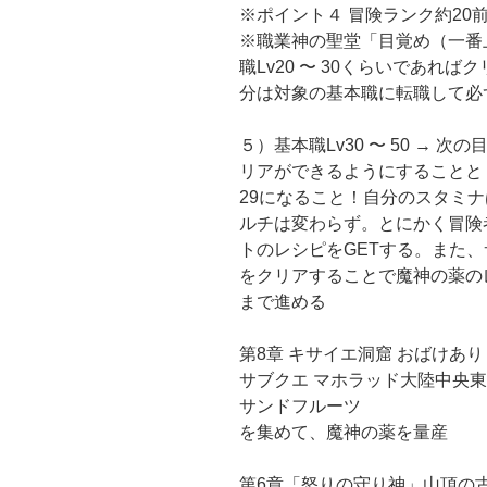
※ポイント４ 冒険ランク約20
※職業神の聖堂「目覚め（一番
職Lv20 〜 30くらいであれ
分は対象の基本職に転職して必
５）基本職Lv30 〜 50 → 
リアができるようにすることと（
29になること！自分のスタミ
ルチは変わらず。とにかく冒険
トのレシピをGETする。また
をクリアすることで魔神の薬の
まで進める
第8章 キサイエ洞窟 おばけあり
サブクエ マホラッド大陸中央東エ
サンドフルーツ
を集めて、魔神の薬を量産
第6章「怒りの守り神」山頂の古