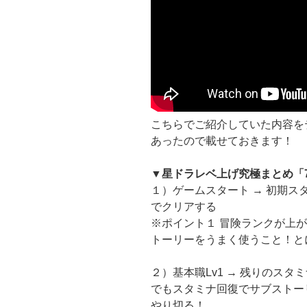
こちらでご紹介していた内容を
あったので載せておきます！
▼星ドラレベ上げ究極まとめ「
１）ゲームスタート → 初期ス
でクリアする
※ポイント１ 冒険ランクが上
トーリーをうまく使うこと！と
２）基本職Lv1 → 残りのス
でもスタミナ回復でサブストー
やり切る！