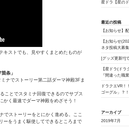
星ドラ【星の
最近の投稿
【お知らせ】
【お知らせ(20
ネタ投稿大募
テキストでも、見やすくまとめたものが
[グッズ更新!
【星ドラ(ドラ
7箇条」
『間違った職
タミナでストーリー第二話ダーマ神殿3Fま
ドラクエVR！
ゴーグル」？
がることでスタミナ回復できるのでサブス
にかく最速でダーマ神殿をめざそう！
アーカイブ
タミナでストーリーをとにかく進める。ここ
2019年7月
リーをうまく駆使してできるところまで