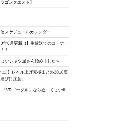
ドラゴンクエスト】
配信スケジュールカレンダー
20年6月更新!!)】生放送でのコーナー
集！！
!]てぇいシャツ屋さん始めましたｗ
クエ)】レベル上げ究極まとめ2018夏
業運びに注意』
！「VRゴーグル」ならぬ「てぇい®
！