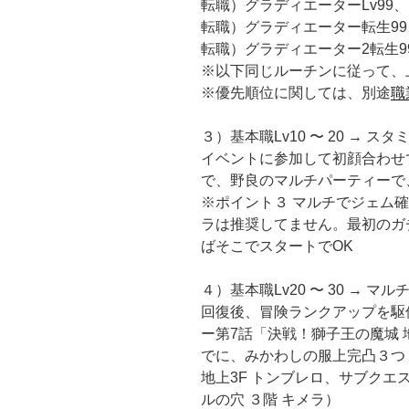
転職）グラディエーターLv99、
転職）グラディエーター転生99、
転職）グラディエーター2転生99
※以下同じルーチンに従って、
※優先順位に関しては、別途
職
３）基本職Lv10 〜 20 →
イベントに参加して初顔合わせで
で、野良のマルチパーティーで
※ポイント３ マルチでジェム
ラは推奨してません。最初のガチ
ばそこでスタートでOK
４）基本職Lv20 〜 30 →
回復後、冒険ランクアップを駆
ー第7話「決戦！獅子王の魔城 
でに、みかわしの服上完凸３つ
地上3F トンブレロ、サブクエ
ルの穴 ３階 キメラ）