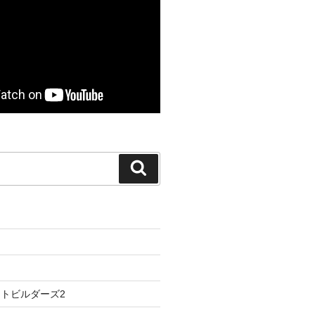
検
索
トビルダーズ2