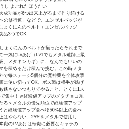
とうし よごれたほうたい
大成功品が6つ出来上がるまで作り続ける
職への修行道」などで、エンゼルバッジが
しょくにんのベルト＋エンゼルバッジ
功品3つでOK
薬としょくにんのベルトが揃ったらそれまで
一気にLvあげ（Lv1でもメタル遺跡上級
級、メタキンカギ）に、なんでもいいの
マを積めるだけ積んで挑む。この時メタ
外で毎ステージ5個分の魔神薬を全体攻撃
順に使い切ってOK。ボス戦は相手が逃げ
も逃さないつもりでやること、とくに1ス
ので集中！ｗ経験値アップのメタチョコ系
たる＞メタルの優先順位で経験値アップ
うと経験値アップ食べ物50%以上の食べ
上はやらない。25%をメタルで使用し
本職のLVあげは転職に必要なキャラの