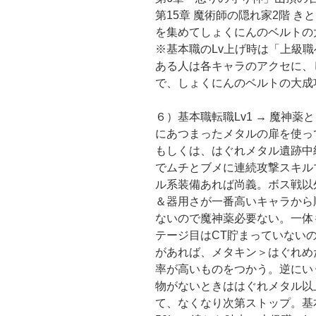
第15章 魔術師の隠れ家2階 き
を集めてしょくにんのベルトの
※基本職のLv上げ時は「上級
ある人は各キャラのアクセに、
で、しょくにんのベルトの大成
６）基本職転職Lv1 → 魔神
にあつまったメタルの扉を使って
もしくは、はぐれメタル遺跡中
でムチとブメに連続攻撃スキル
ル系装備あれば尚義。ボス戦以
＆器用さが一番高いキャラから
ないので魔神薬必要ない。一体
テージ目はCT貯まっていない
があれば、メタキン＞はぐれめ
率が高いものをつかう。逆にい
物がないときははぐれメタル以
て、なくなり次第ストップ。基