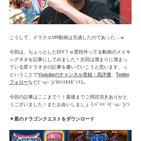
こうして、ドラクエVR動画は完成したのであった…ｗ
今回は、ちょっとしたDIY？ｗ普段作ってる動画のメイキ
ングネタを記事にしてみました！次回は溜まりに溜まっ
ている星ドラネタの記事を書いていこうと思います。っ
ということで
Youtubeのチャンネル登録・高評価
、
Twitter
フォロー
など(`･ω･´)ﾉﾖﾛｼｸｵﾈｶﾞｼﾏｽ。
今回の記事はここまで！！最後までご拝読頂きありがと
うございました！またお会いしましょうﾊﾞｲﾊﾞｲ(´･ω･`)ﾉｼ
▼星のドラゴンクエストをダウンロード