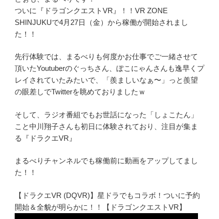
ついに『ドラゴンクエストVR』！！VR ZONE
SHINJUKUで4月27日（金）から稼働が開始されまし
た！！
先行体験では、まるべりも何度かお仕事でご一緒させて
頂いたYoutuberのぐっちさん、ぽこにゃんさんも逸早くプ
レイされていたみたいで、「羨ましいなぁ〜」っと羨望
の眼差しでTwitterを眺めておりましたｗ
そして、ラジオ番組でもお世話になった「しょこたん」
こと中川翔子さんも初日に体験されており、注目が集ま
る『ドラクエVR』
まるべりチャンネルでも稼働前に動画をアップしてまし
た！！
【ドラクエVR (DQVR)】星ドラでもコラボ！ついに予約
開始＆全貌が明らかに！！【ドラゴンクエストVR】