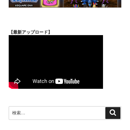
【最新アップロード】
検
検
索
索: