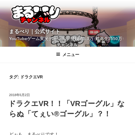
コ
ン
テ
ン
ツ
YouTubeゲーム実況チャンネル 登録者3.0万↑総再生2550万↑
へ
まるべり｜公式サイト
ス
キ
メニュー
ッ
プ
タグ:
ドラクエVR
投
2018年5月2日
稿
ドラクエVR！！「VRゴーグル」な
日:
らぬ「てぇい®ゴーグル」？！
どぉも、まるべりです！