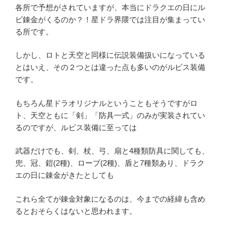
各所で予想がされていますが、本当にドラクエの日にル
ビ錬金がくるのか？！星ドラ界隈では注目が集まってい
る所です。
しかし、ロトと天空と同様に伝説装備扱いになっている
とはいえ、その２つとは違った点も多いのがルビス装備
です。
もちろん星ドラオリジナルということもそうですがロ
ト、天空ともに「剣」「防具一式」のみが実装されてい
るのですが、ルビス装備に至っては
武器だけでも、剣、杖、弓、扇と4種類防具に関しても、
兜、冠、鎧(2種)、ローブ(2種)、盾と7種類あり、ドラク
エの日に錬金がきたとしても
これら全てが錬金対象になるのは、今までの経緯も含め
るとおそらくはないと思われます。