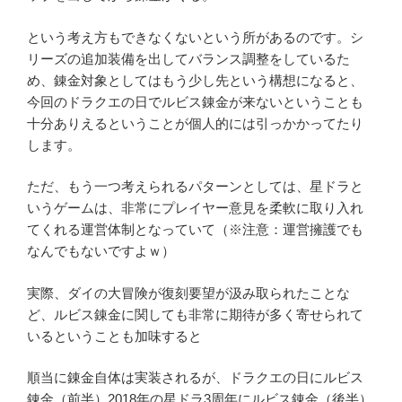
という考え方もできなくないという所があるのです。シ
リーズの追加装備を出してバランス調整をしているた
め、錬金対象としてはもう少し先という構想になると、
今回のドラクエの日でルビス錬金が来ないということも
十分ありえるということが個人的には引っかかってたり
します。
ただ、もう一つ考えられるパターンとしては、星ドラと
いうゲームは、非常にプレイヤー意見を柔軟に取り入れ
てくれる運営体制となっていて（※注意：運営擁護でも
なんでもないですよｗ）
実際、ダイの大冒険が復刻要望が汲み取られたことな
ど、ルビス錬金に関しても非常に期待が多く寄せられて
いるということも加味すると
順当に錬金自体は実装されるが、ドラクエの日にルビス
錬金（前半）2018年の星ドラ3周年にルビス錬金（後半）