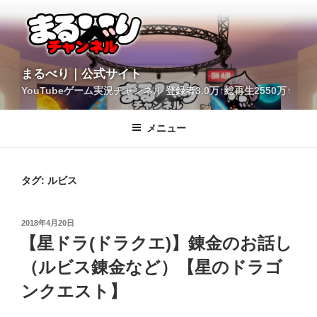
コ
ン
テ
ン
ツ
YouTubeゲーム実況チャンネル 登録者3.0万↑総再生2550万↑
へ
まるべり｜公式サイト
ス
キ
メニュー
ッ
プ
タグ:
ルビス
投
2018年4月20日
稿
【星ドラ(ドラクエ)】錬金のお話し
日:
（ルビス錬金など）【星のドラゴ
ンクエスト】