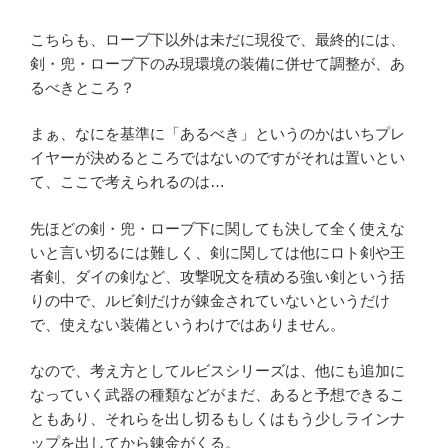
こちらも、ローブ下以外は未だに現役で、最終的には、
剣・兜・ローブ下のみ現環境の装備に併せて調整が、あ
るべきところ？
まぁ、なにを基準に「あるべき」というのかはいちプレ
イヤーが決めるところではないのですがそれは置いとい
て、ここで考えられるのは…
先ほどの剣・兜・ローブ下に関しても決して全く使えな
いと言い切るには難しく、剣に関しては他にロト剣や王
者剣、ダイの剣など、攻撃呪文を積める強い剣という括
りの中で、ルビ剣だけが錬金されていないというだけ
で、使えない装備というわけではありません。
なので、考え方としてルビスシリーズは、他にも追加に
なっていく武器の種類などがまだ、あると予想できるこ
ともあり、それらを出し切るもしくはもう少しラインナ
ップを出してから錬金がくる。