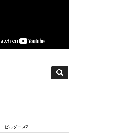
検
索
トビルダーズ2