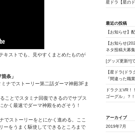
星ドラ【星の
最近の投稿
【お知らせ】
【お知らせ(20
ネタ投稿大募
テキストでも、見やすくまとめたものが
[グッズ更新!
【星ドラ(ドラ
7箇条」
『間違った職
タミナでストーリー第二話ダーマ神殿3Fま
ドラクエVR！
ゴーグル」？
がることでスタミナ回復できるのでサブス
にかく最速でダーマ神殿をめざそう！
アーカイブ
タミナでストーリーをとにかく進める。ここ
2019年7月
リーをうまく駆使してできるところまで