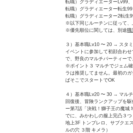
転職）グラディエーターLv99、
転職）グラディエーター転生99、
転職）グラディエーター2転生99
※以下同じルーチンに従って、
※優先順位に関しては、別途
職
３）基本職Lv10 〜 20 →
イベントに参加して初顔合わせで
で、野良のマルチパーティーで
※ポイント３ マルチでジェム
ラは推奨してません。最初のガチ
ばそこでスタートでOK
４）基本職Lv20 〜 30 →
回復後、冒険ランクアップを駆
ー第7話「決戦！獅子王の魔城 
でに、みかわしの服上完凸３つ
地上3F トンブレロ、サブクエ
ルの穴 ３階 キメラ）