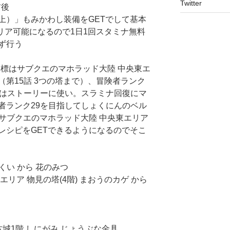
Twitter
前後
上）」もみかわし装備をGETでして基本
ばクリア可能になるので1日1回スタミナ無料
ず行う
次の目標はサブクエのマホラッド大陸 中央東エ
第15話 3つの塔まで）、冒険者ランク
ナはストーリーに使い。スラミナ回復にマ
者ランク29を目指してしょくにんのベル
、サブクエのマホラッド大陸 中央東エリア
レシピをGETできるようになるのでそこ
くい から 花のみつ
リア 物見の塔(4階) まおうのカゲ から
城1階 しにがみ じょうぶな金具