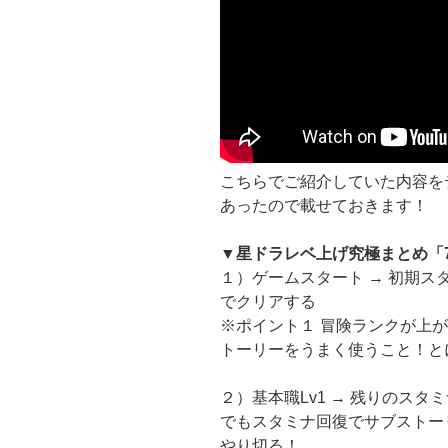
こちらでご紹介していた内容を
あったので載せておきます！
▼星ドラレベ上げ究極まとめ「
１）ゲームスタート → 初期ス
でクリアする
※ポイント１ 冒険ランクが上
トーリーをうまく使うこと！と
２）基本職Lv1 → 残りのス
でもスタミナ回復でサブストー
やり切る！