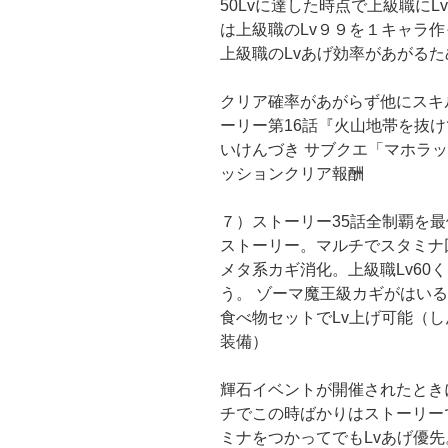
50Lvに達した時点で上級職に
は上級職のLv９９を１キャラ
上級職のLvあげ効率があがるた
クリア確率があがらず他にスキ
ーリー第16話『火山地帯を抜け
いけんづき サブクエ「マホラ
ッションクリア報酬
７）ストーリー35話全制覇を
ストーリー。マルチでスタミナ
メタ系カギ消化。上級職Lv60
う。 ゾーマ魔王級カギがはい
食べ物セットでLv上げ可能（
装備）
輝石イベントが開催されたとき
チでこの時ばかりはストーリー
ミナをつかってでもLvあげ優