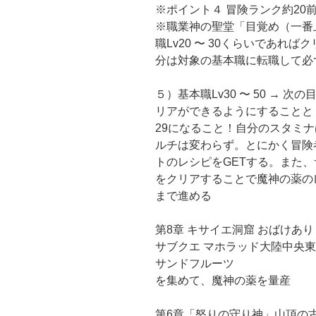
※ポイント４ 冒険ランク約20
※職業神の聖堂「目覚め（一番
職Lv20 〜 30くらいであれ
分は対象の基本職に転職して必
５）基本職Lv30 〜 50 → 
リアができるようにすることと（
29になること！自分のスタミ
ルチは変わらず。とにかく冒険
トのレシピをGETする。また
をクリアすることで魔神の薬の
まで進める
第8章 キサイエ洞窟 おばけあり
サブクエ マホラッド大陸中央東エ
サンドフルーツ
を集めて、魔神の薬を量産
第6章「怒りの守り神」山頂の古