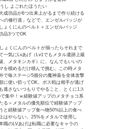
とうし よごれたほうたい
大成功品が6つ出来上がるまで作り続ける
職への修行道」などで、エンゼルバッジが
しょくにんのベルト＋エンゼルバッジ
功品3つでOK
薬としょくにんのベルトが揃ったらそれまで
一気にLvあげ（Lv1でもメタル遺跡上級
級、メタキンカギ）に、なんでもいいの
マを積めるだけ積んで挑む。この時メタ
外で毎ステージ5個分の魔神薬を全体攻撃
順に使い切ってOK。ボス戦は相手が逃げ
も逃さないつもりでやること、とくに1ス
ので集中！ｗ経験値アップのメタチョコ系
たる＞メタルの優先順位で経験値アップ
うと経験値アップ食べ物50%以上の食べ
上はやらない。25%をメタルで使用し
本職のLVあげは転職に必要なキャラの