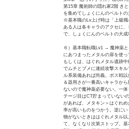
第15章 魔術師の隠れ家2階 き
を集めてしょくにんのベルトの
※基本職のLv上げ時は「上級
ある人は各キャラのアクセに、
で、しょくにんのベルトの大成
６）基本職転職Lv1 → 魔神
にあつまったメタルの扉を使って
もしくは、はぐれメタル遺跡中
でムチとブメに連続攻撃スキル
ル系装備あれば尚義。ボス戦以
＆器用さが一番高いキャラから
ないので魔神薬必要ない。一体
テージ目はCT貯まっていない
があれば、メタキン＞はぐれめ
率が高いものをつかう。逆にい
物がないときははぐれメタル以
て、なくなり次第ストップ。基