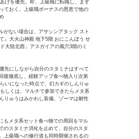
Lvあげを優先。即、上級職に転職し、まず
作っておく。上級職ボーナスの恩恵で他の
め
ルがない場合は、アサシンアタック スト
て』大火山神殿 地下5階 おにこんぼう せ
ッド大陸北西」アスガイアの風穴3階のミ
最優先にしながら自分のスタミナはすべて
回復徹底し、経験アップ食べ物入り次第
くらいになった時点で、幻カギのしんりゅ
るもしくは、マルチで参加できたらメタ系
しんりゅうはみかわし装備、ゾーマは耐性
にもメタ系セット食べ物での周回をマル
でのスタミナ消化を止めて、自分のスタ
先。上級職への修行道も同時開催されるの