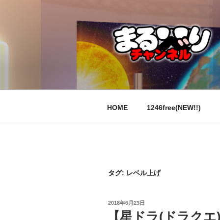
コ
ン
テ
ン
ツ
へ
ス
キ
ッ
HOME
1246free(NEW!!)
プ
タグ:
レベル上げ
投
2018年6月23日
稿
【星ドラ(ドラクエ
日: