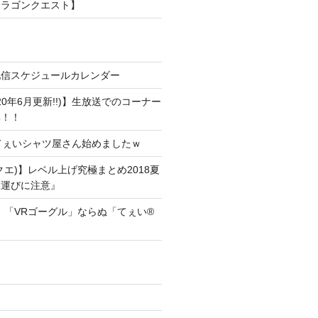
ドラゴンクエスト】
配信スケジュールカレンダー
20年6月更新!!)】生放送でのコーナー
集！！
!]てぇいシャツ屋さん始めましたｗ
クエ)】レベル上げ究極まとめ2018夏
業運びに注意』
！「VRゴーグル」ならぬ「てぇい®
！