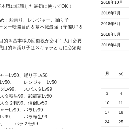
2018年10月
基本職に転職した最初に使ってOK！
2018年7月
すめ：船乗り、レンジャー、踊り子
2018年6月
エーター転職目的＆基本職最強（守備UP＆
2018年5月
目的＆基本職の回復役が必ず１人は必要
2018年4月
転職目的＆踊り子は３キャラともに必須職
月
火
ーLv50、踊り子Lv50
v50、 レンジャーLv50
v99、 スパスタLv99
3
4
タ転生99、武闘家Lv50
10
11
タ２転99、僧侶Lv50
ーLv99、パラLv99
17
18
Lv99、 パラ転生99
24
25
50、 パラ２転99