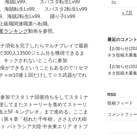
 海賊Lv99、 スパスタ転生Lv99
31
海賊転生Lv99、 スパスタ2転生Lv99
« 7月
、海賊2転生Lv99、 踊り子Lv99
上級職関連職業へ転職。
業ランキング
動画を参照。
最近のコメン
 スタミナ消化を完了したらマルチプレイで最新
【お知らせ(20
300人13500ジェム分を獲得できるま
ネタ投稿大募
、キックされないところに参加
【お知らせ(20
確保ができるということもあるのでリセマ
ネタ投稿大募
ャor10連１回だけして☆５武器がでれ
RSS
 マルチ参加でスタミナ回復待ちをしてスタミナ
投稿フィード
使してまたストーリーを進めてストーリ
地上5F キングレオ」まで進める。ここま
コメントフィ
（第４章「枯れた千年樹」ささえの大樹
スト バトラシア大陸 中央東エリア オトブ