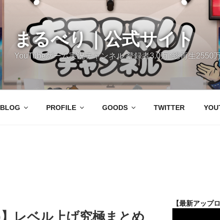
まるべり｜公式サイト
YouTubeゲーム実況チャンネル 登録者3.0万↑総再生2550万
BLOG
PROFILE
GOODS
TWITTER
YOU
【最新アップ
)】レベル上げ究極まとめ