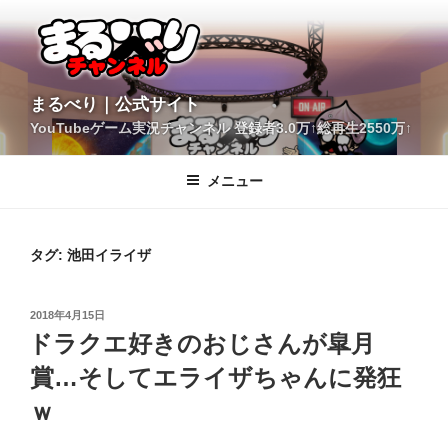
コ
ン
テ
ン
ツ
YouTubeゲーム実況チャンネル 登録者3.0万↑総再生2550万↑
へ
まるべり｜公式サイト
ス
キ
メニュー
ッ
プ
タグ:
池田イライザ
投
2018年4月15日
稿
ドラクエ好きのおじさんが皐月
日:
賞…そしてエライザちゃんに発狂
ｗ