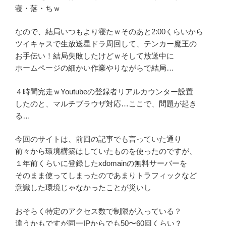
寝・落・ちｗ
なので、結局いつもより寝たｗそのあと2:00くらいから
ツイキャスで生放送星ドラ周回して、テンカー魔王の
お手伝い！結局失敗したけどｗそして放送中に
ホームページの細かい作業やりながらで結局…
４時間完走ｗYoutubeの登録者リアルカウンター設置
したのと、マルチブラウザ対応…ここで、問題が起き
る…
今回のサイトは、前回の記事でも言っていた通り
前々から環境構築はしていたものを使ったのですが、
１年前くらいに登録したxdomainの無料サーバーを
そのまま使ってしまったのであまりトラフィックなど
意識した環境じゃなかったことが災いし
おそらく特定のアクセス数で制限が入っている？
違うかもですが同一IPからでも50〜60回くらい？