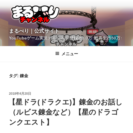
コ
ン
テ
ン
ツ
YouTubeゲーム実況チャンネル 登録者3.0万↑総再生2550万↑
へ
まるべり｜公式サイト
ス
キ
メニュー
ッ
プ
タグ:
錬金
投
2018年4月20日
稿
【星ドラ(ドラクエ)】錬金のお話し
日:
（ルビス錬金など）【星のドラゴ
ンクエスト】