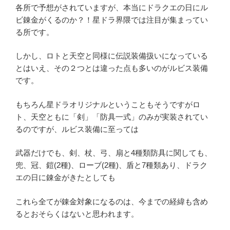
各所で予想がされていますが、本当にドラクエの日にル
ビ錬金がくるのか？！星ドラ界隈では注目が集まってい
る所です。
しかし、ロトと天空と同様に伝説装備扱いになっている
とはいえ、その２つとは違った点も多いのがルビス装備
です。
もちろん星ドラオリジナルということもそうですがロ
ト、天空ともに「剣」「防具一式」のみが実装されてい
るのですが、ルビス装備に至っては
武器だけでも、剣、杖、弓、扇と4種類防具に関しても、
兜、冠、鎧(2種)、ローブ(2種)、盾と7種類あり、ドラク
エの日に錬金がきたとしても
これら全てが錬金対象になるのは、今までの経緯も含め
るとおそらくはないと思われます。