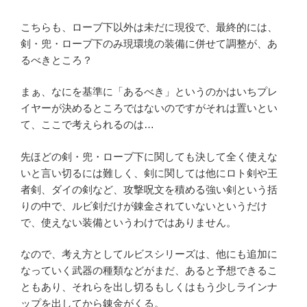
こちらも、ローブ下以外は未だに現役で、最終的には、
剣・兜・ローブ下のみ現環境の装備に併せて調整が、あ
るべきところ？
まぁ、なにを基準に「あるべき」というのかはいちプレ
イヤーが決めるところではないのですがそれは置いとい
て、ここで考えられるのは…
先ほどの剣・兜・ローブ下に関しても決して全く使えな
いと言い切るには難しく、剣に関しては他にロト剣や王
者剣、ダイの剣など、攻撃呪文を積める強い剣という括
りの中で、ルビ剣だけが錬金されていないというだけ
で、使えない装備というわけではありません。
なので、考え方としてルビスシリーズは、他にも追加に
なっていく武器の種類などがまだ、あると予想できるこ
ともあり、それらを出し切るもしくはもう少しラインナ
ップを出してから錬金がくる。