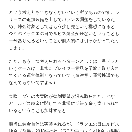
という考え方もできなくないという所があるのです。シ
リーズの追加装備を出してバランス調整をしているた
め、錬金対象としてはもう少し先という構想になると、
今回のドラクエの日でルビス錬金が来ないということも
十分ありえるということが個人的には引っかかってたり
します。
ただ、もう一つ考えられるパターンとしては、星ドラと
いうゲームは、非常にプレイヤー意見を柔軟に取り入れ
てくれる運営体制となっていて（※注意：運営擁護でも
なんでもないですよｗ）
実際、ダイの大冒険が復刻要望が汲み取られたことな
ど、ルビス錬金に関しても非常に期待が多く寄せられて
いるということも加味すると
順当に錬金自体は実装されるが、ドラクエの日にルビス
錬金（前半）2018年の星ドラ3周年にルビス錬金（後半）