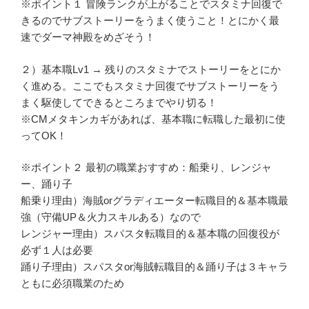
※ポイント１ 冒険ランクが上がることでスタミナ回復で
きるのでサブストーリーをうまく使うこと！とにかく最
速でダーマ神殿をめざそう！
２）基本職Lv1 → 残りのスタミナでストーリーをとにか
く進める。ここでもスタミナ回復でサブストーリーをう
まく駆使してできるところまでやり切る！
※CMメタキンカギがあれば、基本職に転職した最初に使
ってOK！
※ポイント２ 最初の職業おすすめ：船乗り、レンジャ
ー、踊り子
船乗り理由）海賊orグラディエーター転職目的＆基本職最
強（守備UP＆火力スキルある）なので
レンジャー理由）スパスタ転職目的＆基本職の回復役が
必ず１人は必要
踊り子理由）スパスタor海賊転職目的＆踊り子は３キャラ
ともに必須職業のため