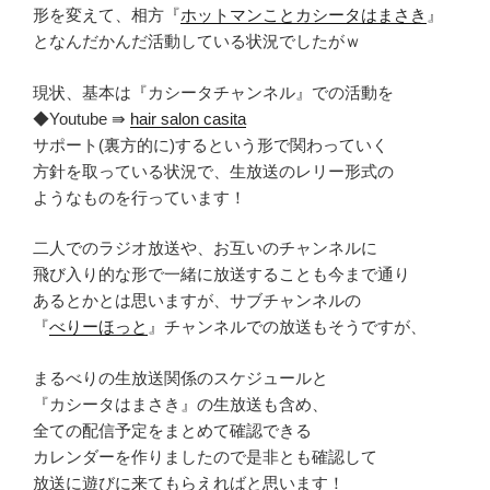
形を変えて、相方『
ホットマンことカシータはまさき
』
となんだかんだ活動している状況でしたがｗ
現状、基本は『カシータチャンネル』での活動を
◆Youtube ⇛
hair salon casita
サポート(裏方的に)するという形で関わっていく
方針を取っている状況で、生放送のレリー形式の
ようなものを行っています！
二人でのラジオ放送や、お互いのチャンネルに
飛び入り的な形で一緒に放送することも今まで通り
あるとかとは思いますが、サブチャンネルの
『
べりーほっと
』チャンネルでの放送もそうですが、
まるべりの生放送関係のスケジュールと
『カシータはまさき』の生放送も含め、
全ての配信予定をまとめて確認できる
カレンダーを作りましたので是非とも確認して
放送に遊びに来てもらえればと思います！