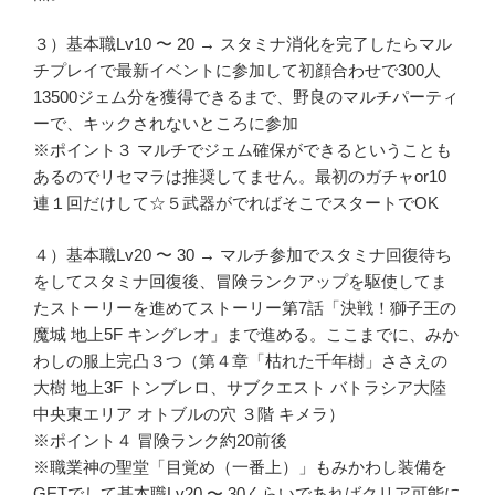
３）基本職Lv10 〜 20 → スタミナ消化を完了したらマル
チプレイで最新イベントに参加して初顔合わせで300人
13500ジェム分を獲得できるまで、野良のマルチパーティ
ーで、キックされないところに参加
※ポイント３ マルチでジェム確保ができるということも
あるのでリセマラは推奨してません。最初のガチャor10
連１回だけして☆５武器がでればそこでスタートでOK
４）基本職Lv20 〜 30 → マルチ参加でスタミナ回復待ち
をしてスタミナ回復後、冒険ランクアップを駆使してま
たストーリーを進めてストーリー第7話「決戦！獅子王の
魔城 地上5F キングレオ」まで進める。ここまでに、みか
わしの服上完凸３つ（第４章「枯れた千年樹」ささえの
大樹 地上3F トンブレロ、サブクエスト バトラシア大陸
中央東エリア オトブルの穴 ３階 キメラ）
※ポイント４ 冒険ランク約20前後
※職業神の聖堂「目覚め（一番上）」もみかわし装備を
GETでして基本職Lv20 〜 30くらいであればクリア可能に