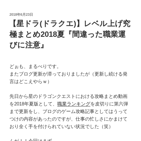
投
2018年6月23日
稿
【星ドラ(ドラクエ)】レベル上げ究
日:
極まとめ2018夏『間違った職業運
びに注意』
どぉも、まるべりです。
またブログ更新が滞っておりましたが（更新し続ける発
言はどこえやらｗ）
先日から星のドラゴンクエストにおける攻略まとめ動画
を2018年夏版として、
職業ランキング
を皮切りに第六弾
まで更新をし、ブログのゲーム攻略記事としてはうって
つけの内容があったのですが、仕事の忙しさにかまけて
おり全く手を付けられていない状況でした（笑）
んが！！今回はまず…