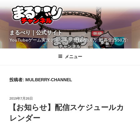
コ
ン
テ
ン
ツ
YouTubeゲーム実況チャンネル 登録者3.0万↑総再生2550万↑
へ
まるべり｜公式サイト
ス
キ
メニュー
ッ
プ
投稿者:
MULBERRY-CHANNEL
投
2019年7月26日
稿
【お知らせ】配信スケジュールカ
日:
レンダー