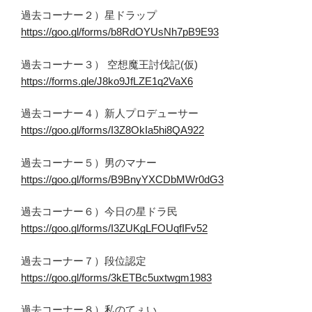
過去コーナー２）星ドラップ
https://goo.gl/forms/b8RdOYUsNh7pB9E93
過去コーナー３） 空想魔王討伐記(仮)
https://forms.gle/J8ko9JfLZE1q2VaX6
過去コーナー４）新人プロデューサー
https://goo.gl/forms/I3Z8OkIa5hi8QA922
過去コーナー５）男のマナー
https://goo.gl/forms/B9BnyYXCDbMWr0dG3
過去コーナー６）今日の星ドラ民
https://goo.gl/forms/I3ZUKgLFOUqfIFv52
過去コーナー７）段位認定
https://goo.gl/forms/3kETBc5uxtwgm1983
過去コーナー８）私のてぇい