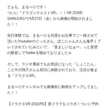
どぉも、まるべりです！
ついに『ドラゴンクエストVR』！！VR ZONE
SHINJUKUで4月27日（金）から稼働が開始されまし
た！！
先行体験では、まるべりも何度かお仕事でご一緒させて
頂いたYoutuberのぐっちさん、ぽこにゃんさんも逸早くプ
レイされていたみたいで、「羨ましいなぁ〜」っと羨望
の眼差しでTwitterを眺めておりましたｗ
そして、ラジオ番組でもお世話になった「しょこたん」
こと中川翔子さんも初日に体験されており、注目が集ま
る『ドラクエVR』
まるべりチャンネルでも稼働前に動画をアップしてまし
た！！
【ドラクエVR (DQVR)】星ドラでもコラボ！ついに予約