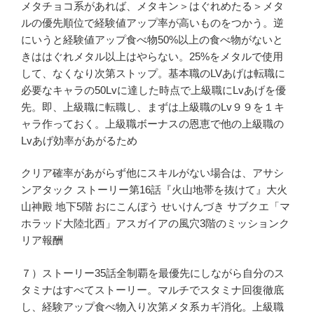
メタチョコ系があれば、メタキン＞はぐれめたる＞メタ
ルの優先順位で経験値アップ率が高いものをつかう。逆
にいうと経験値アップ食べ物50%以上の食べ物がないと
きははぐれメタル以上はやらない。25%をメタルで使用
して、なくなり次第ストップ。基本職のLVあげは転職に
必要なキャラの50Lvに達した時点で上級職にLvあげを優
先。即、上級職に転職し、まずは上級職のLv９９を１キ
ャラ作っておく。上級職ボーナスの恩恵で他の上級職の
Lvあげ効率があがるため
クリア確率があがらず他にスキルがない場合は、アサシ
ンアタック ストーリー第16話『火山地帯を抜けて』大火
山神殿 地下5階 おにこんぼう せいけんづき サブクエ「マ
ホラッド大陸北西」アスガイアの風穴3階のミッションク
リア報酬
７）ストーリー35話全制覇を最優先にしながら自分のス
タミナはすべてストーリー。マルチでスタミナ回復徹底
し、経験アップ食べ物入り次第メタ系カギ消化。上級職