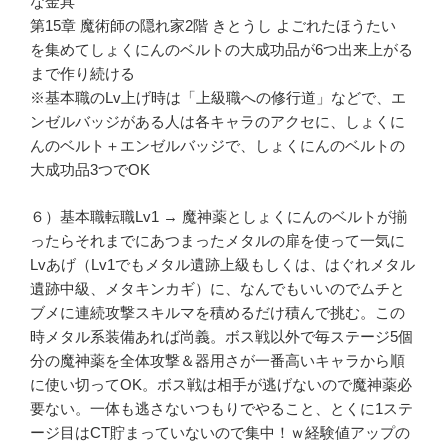
な金具
第15章 魔術師の隠れ家2階 きとうし よごれたほうたい
を集めてしょくにんのベルトの大成功品が6つ出来上がる
まで作り続ける
※基本職のLv上げ時は「上級職への修行道」などで、エ
ンゼルバッジがある人は各キャラのアクセに、しょくに
んのベルト＋エンゼルバッジで、しょくにんのベルトの
大成功品3つでOK
６）基本職転職Lv1 → 魔神薬としょくにんのベルトが揃
ったらそれまでにあつまったメタルの扉を使って一気に
Lvあげ（Lv1でもメタル遺跡上級もしくは、はぐれメタル
遺跡中級、メタキンカギ）に、なんでもいいのでムチと
ブメに連続攻撃スキルマを積めるだけ積んで挑む。この
時メタル系装備あれば尚義。ボス戦以外で毎ステージ5個
分の魔神薬を全体攻撃＆器用さが一番高いキャラから順
に使い切ってOK。ボス戦は相手が逃げないので魔神薬必
要ない。一体も逃さないつもりでやること、とくに1ステ
ージ目はCT貯まっていないので集中！ｗ経験値アップの