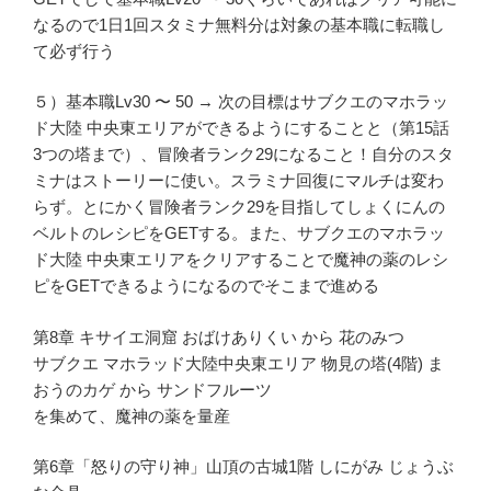
なるので1日1回スタミナ無料分は対象の基本職に転職し
て必ず行う
５）基本職Lv30 〜 50 → 次の目標はサブクエのマホラッ
ド大陸 中央東エリアができるようにすることと（第15話
3つの塔まで）、冒険者ランク29になること！自分のスタ
ミナはストーリーに使い。スラミナ回復にマルチは変わ
らず。とにかく冒険者ランク29を目指してしょくにんの
ベルトのレシピをGETする。また、サブクエのマホラッ
ド大陸 中央東エリアをクリアすることで魔神の薬のレシ
ピをGETできるようになるのでそこまで進める
第8章 キサイエ洞窟 おばけありくい から 花のみつ
サブクエ マホラッド大陸中央東エリア 物見の塔(4階) ま
おうのカゲ から サンドフルーツ
を集めて、魔神の薬を量産
第6章「怒りの守り神」山頂の古城1階 しにがみ じょうぶ