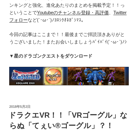
ンキングと強化、進化あたりのまとめを掲載予定！！っ
ということで
Youtubeのチャンネル登録・高評価
、
Twitter
フォロー
など(`･ω･´)ﾉﾖﾛｼｸｵﾈｶﾞｼﾏｽ。
今回の記事はここまで！！最後までご拝読頂きありがと
うございました！またお会いしましょうﾊﾞｲﾊﾞｲ(´･ω･`)ﾉｼ
▼星のドラゴンクエストをダウンロード
投
2018年5月2日
稿
ドラクエVR！！「VRゴーグル」な
日:
らぬ「てぇい®ゴーグル」？！