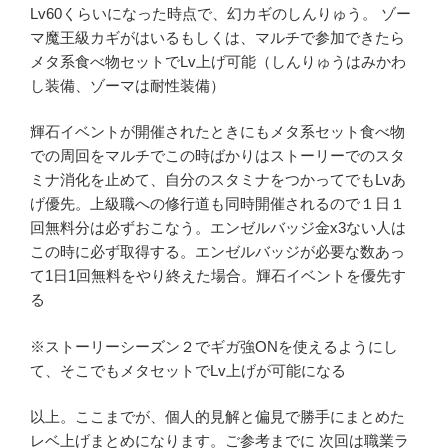
Lv60くらいになった時点で、幻カギのしんりゅう。 ゾー
マ魔王級カギがはいるもしくは、マルチで参加できたら
メタ系食べ物セットでLv上げ可能（しんりゅうはみかわ
し装備、ゾーマは耐性装備）
輝石イベントが開催されたときにもメタ系セット食べ物
での周回をマルチでこの時ばかりはストーリーでのスタ
ミナ消化を止めて、自分のスタミナをつかってでもLvあ
げ優先。上級職への修行道も同時開催されるので１日１
回無料分は必ずおこなう。エンゼルバッジ金x3ない人は
この時に必ず取得する。エンゼルバッジが必要な数あっ
て1日1回無料をやり終えた場合。輝石イベントを優先す
る
※ストーリーシーズン２でギガ強ONを使えるようにし
て、そこでもメタセットでLv上げが可能になる
以上。ここまでが、個人的見解と偏見で勝手にまとめた
レベ上げまとめになります。ご参考までに 次回は職業ラ