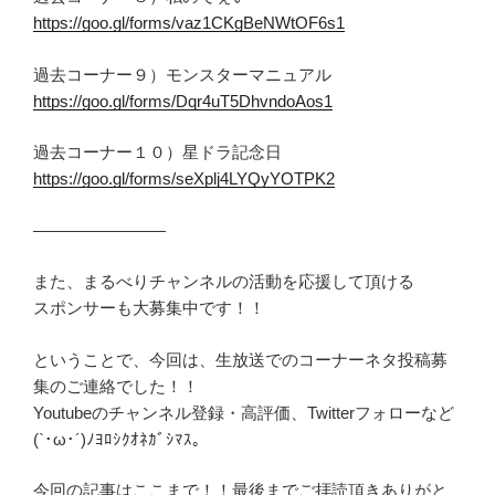
https://goo.gl/forms/vaz1CKgBeNWtOF6s1
過去コーナー９）モンスターマニュアル
https://goo.gl/forms/Dqr4uT5DhvndoAos1
過去コーナー１０）星ドラ記念日
https://goo.gl/forms/seXplj4LYQyYOTPK2
————————
また、まるべりチャンネルの活動を応援して頂ける
スポンサーも大募集中です！！
ということで、今回は、生放送でのコーナーネタ投稿募
集のご連絡でした！！
Youtubeのチャンネル登録・高評価、Twitterフォローなど
(`･ω･´)ﾉﾖﾛｼｸｵﾈｶﾞｼﾏｽ。
今回の記事はここまで！！最後までご拝読頂きありがと