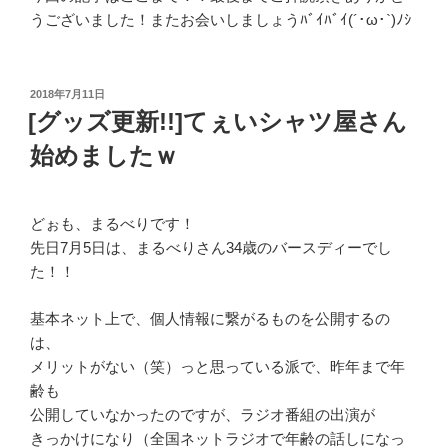
うございました！またお会いしましょうﾊﾞｲﾊﾞｲ(´･ω･`)ﾉｼ
投
2018年7月11日
稿
[グッズ更新!!]てぇいシャツ屋さん
日:
始めましたｗ
どぉも、まるべりです！
先日7月5日は、まるべりさん34歳のバースディーでし
た！！
基本ネット上で、個人情報に繋がるものを公開するの
は、
メリットがない（笑）っと思っている派で、昨年まで年
齢も
公開していなかったのですが、ラジオ番組の出演が
きっかけになり（全国ネットラジオで年齢の話しになっ