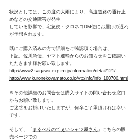
状況としては、この度の大雨により、高速道路の通行止
めなどの交通障害が発生
している影響で、宅急便・クロネコDM便にお届けの遅れ
が予想されます。
既にご購入済みの方で詳細をご確認頂く場合は、
下記、佐川急便、ヤマト運輸からのお知らせをご確認い
ただきます様お願い致します。
http://www2.sagawa-exp.co.jp/information/detail/121/
http://www.kuronekoyamato.co.jp/ytc/info/info_180706.html
※その他詳細のお問合せは購入サイトの問い合わせ窓口
からお願い致します。
ご迷惑をお掛けいたしますが、何卒ご了承頂ければ幸い
です。
そして、『
まるべりのてぇいシャツ屋さん
』こちらの販
売ページでの