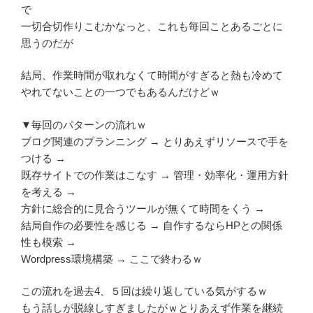
で
一切合切作りこむかなっと、これも毎回ことあるごとに
思うのだが
結局、作業時間が取れなくて時間がすぎると熱も冷めて
やれてないことの一つでもあるんだけどｗ
▼毎回のパターンの流れｗ
ブログ関連のプランニング → とりあえずリソースで手を
つける →
既存サイトでの作業はこなす → 管理・効率化・運用方針
を考える →
方針に総合的に見合うツールが無くて時間をくう →
結局自作の必要性を感じる → 自作するならHPとの関係
性も模索 →
Wordpress環境構築 → ここで終わるｗ
この流れを過去4、５回は繰り返している気がするｗ
もう話しが脱線しすぎましたがｗとりあえず作業を継続