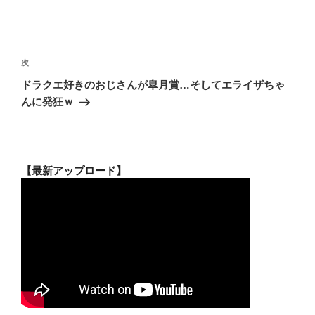
投
稿
次
次
ナ
の
ドラクエ好きのおじさんが皐月賞…そしてエライザちゃ
ビ
投
んに発狂ｗ
稿
ゲ
ー
シ
【最新アップロード】
ョ
ン