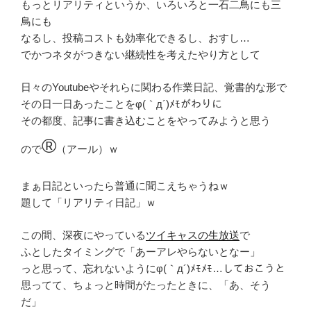
もっとリアリティというか、いろいろと一石二鳥にも三
鳥にも
なるし、投稿コストも効率化できるし、おすし…
でかつネタがつきない継続性を考えたやり方として
日々のYoutubeやそれらに関わる作業日記、覚書的な形で
その日一日あったことをφ(｀д´)ﾒﾓがわりに
その都度、記事に書き込むことをやってみようと思う
®
ので
（アール）ｗ
まぁ日記といったら普通に聞こえちゃうねｗ
題して「リアリティ日記」ｗ
この間、深夜にやっている
ツイキャスの生放送
で
ふとしたタイミングで「あーアレやらないとなー」
っと思って、忘れないようにφ(｀д´)ﾒﾓﾒﾓ…しておこうと
思ってて、ちょっと時間がたったときに、「あ、そう
だ」