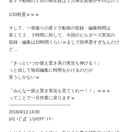
星ドラ動画の１日の再生数は１万再生前後が平均なので
1/10程度ｗｗｗ
そして、一発撮りの星ドラ動画の収録・編集時間は
長くて２、３時間に対して、今回のビルダーズ実況の
収録・編集は10時間くらいｗまじで効率悪すぎなんだけ
ど…
『きっといつか据え置き系の実況も伸びる！』
っと信じて毎回編集に時間をかけるのだが
笑うしかないｗ
『みんなー据え置き実況も見てくれ〜！！』ｗｗｗ
ってことで一旦作業に戻りますｗ
——————————————
2018/4/13 14:00
|///|ヽ(ﾟДﾟ )ﾉ|///|ﾀﾀﾞｲﾏｰ