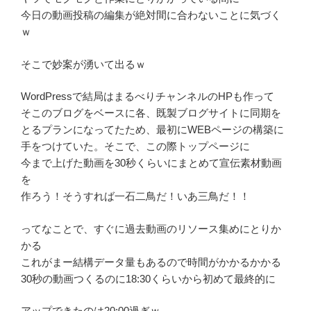
今日の動画投稿の編集が絶対間に合わないことに気づく
ｗ
そこで妙案が湧いて出るｗ
WordPressで結局はまるべりチャンネルのHPも作って
そこのブログをベースに各、既製ブログサイトに同期を
とるプランになってたため、最初にWEBページの構築に
手をつけていた。そこで、この際トップページに
今まで上げた動画を30秒くらいにまとめて宣伝素材動画
を
作ろう！そうすれば一石二鳥だ！いあ三鳥だ！！
ってなことで、すぐに過去動画のリソース集めにとりか
かる
これがまー結構データ量もあるので時間がかかるかかる
30秒の動画つくるのに18:30くらいから初めて最終的に
アップできたのは20:00過ぎｗ