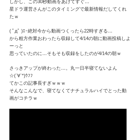
しかし、この30秒動画をあげてすぐ…
星ドラ運営さんがこのタイミングで最新情報だしてくれ
たｗ
( ﾟдﾟ )ｴｰ絶対今から動画つくったら22時すぎる…
から粗方作業おわったら収録して4/14の朝に動画投稿しよ
ーっと
思っていたのに…そもそも収録をしたのが4/14の朝ｗ
さっきアップが終わった…。丸一日半寝てないよん
☆(´∀`*)ｳﾌﾌ
てかこの記事長すぎｗｗｗ
そんなこんなで、寝てなくてナチュラルハイでとった動
画がコチラｗ