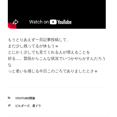
もうとりあえず一旦記事投稿して、
まだ少し残ってるが休もうｗ
とにかく少しでも見てくれる人が増えることを
祈る…。普段からこんな状況でいつかやらかすんだろう
な
っと老いを感じる今日このごろでありましたとさｗ
カ
YOUTUBE関連
テ
タ
ビルダーズ
、
星ドラ
ゴ
グ
リ
ー