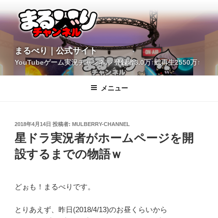
コ
ン
テ
ン
ツ
YouTubeゲーム実況チャンネル 登録者3.0万↑総再生2550万↑
へ
まるべり｜公式サイト
ス
キ
メニュー
ッ
プ
投
2018年4月14日
投稿者:
MULBERRY-CHANNEL
稿
星ドラ実況者がホームページを開
日:
設するまでの物語ｗ
どぉも！まるべりです。
とりあえず、昨日(2018/4/13)のお昼くらいから