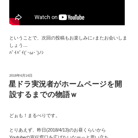
ということで、次回の投稿もお楽しみに♪またお会いしま
しょう…
ﾊﾞｲﾊﾞｲ(´･ω･`)ﾉｼ
投
2018年4月14日
稿
星ドラ実況者がホームページを開
日:
設するまでの物語ｗ
どぉも！まるべりです。
とりあえず、昨日(2018/4/13)のお昼くらいから
Youtubeの宣伝窓口を広げたいなーっと思い立ち