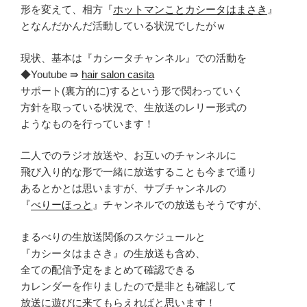
形を変えて、相方『
ホットマンことカシータはまさき
』
となんだかんだ活動している状況でしたがｗ
現状、基本は『カシータチャンネル』での活動を
◆Youtube ⇛
hair salon casita
サポート(裏方的に)するという形で関わっていく
方針を取っている状況で、生放送のレリー形式の
ようなものを行っています！
二人でのラジオ放送や、お互いのチャンネルに
飛び入り的な形で一緒に放送することも今まで通り
あるとかとは思いますが、サブチャンネルの
『
べりーほっと
』チャンネルでの放送もそうですが、
まるべりの生放送関係のスケジュールと
『カシータはまさき』の生放送も含め、
全ての配信予定をまとめて確認できる
カレンダーを作りましたので是非とも確認して
放送に遊びに来てもらえればと思います！