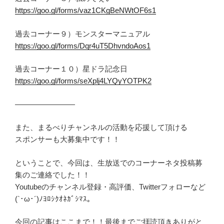
https://goo.gl/forms/vaz1CKgBeNWtOF6s1
過去コーナー９）モンスターマニュアル
https://goo.gl/forms/Dqr4uT5DhvndoAos1
過去コーナー１０）星ドラ記念日
https://goo.gl/forms/seXplj4LYQyYOTPK2
————————
また、まるべりチャンネルの活動を応援して頂ける
スポンサーも大募集中です！！
ということで、今回は、生放送でのコーナーネタ投稿募
集のご連絡でした！！
Youtubeのチャンネル登録・高評価、Twitterフォローなど
(`･ω･´)ﾉﾖﾛｼｸｵﾈｶﾞｼﾏｽ。
今回の記事はここまで！！最後までご拝読頂きありがと