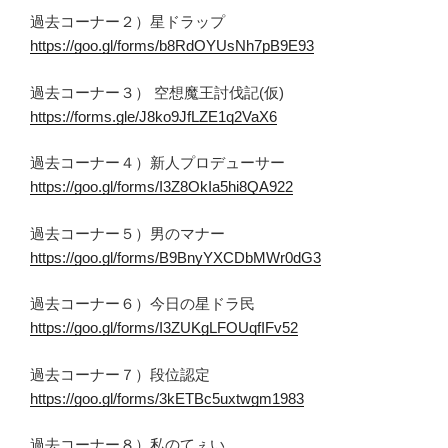
過去コーナー２）星ドラップ
https://goo.gl/forms/b8RdOYUsNh7pB9E93
過去コーナー３） 空想魔王討伐記(仮)
https://forms.gle/J8ko9JfLZE1q2VaX6
過去コーナー４）新人プロデューサー
https://goo.gl/forms/I3Z8OkIa5hi8QA922
過去コーナー５）男のマナー
https://goo.gl/forms/B9BnyYXCDbMWr0dG3
過去コーナー６）今日の星ドラ民
https://goo.gl/forms/I3ZUKgLFOUqfIFv52
過去コーナー７）段位認定
https://goo.gl/forms/3kETBc5uxtwgm1983
過去コーナー８）私のてぇい