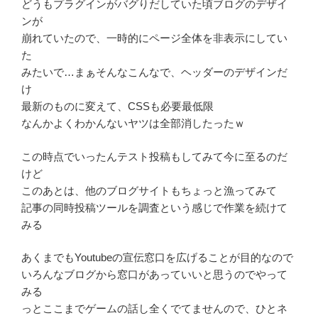
どうもプラグインがバグりだしていた頃ブログのデザイ
ンが
崩れていたので、一時的にページ全体を非表示にしてい
た
みたいで…まぁそんなこんなで、ヘッダーのデザインだ
け
最新のものに変えて、CSSも必要最低限
なんかよくわかんないヤツは全部消したったｗ
この時点でいったんテスト投稿もしてみて今に至るのだ
けど
このあとは、他のブログサイトもちょっと漁ってみて
記事の同時投稿ツールを調査という感じで作業を続けて
みる
あくまでもYoutubeの宣伝窓口を広げることが目的なので
いろんなブログから窓口があっていいと思うのでやって
Youtube
Twitter
Instagram
メ
みる
ー
っとここまでゲームの話し全くでてませんので、ひとネ