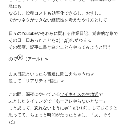
鳥にも
なるし、投稿コストも効率化できるし、おすし…
でかつネタがつきない継続性を考えたやり方として
日々のYoutubeやそれらに関わる作業日記、覚書的な形で
その日一日あったことをφ(｀д´)ﾒﾓがわりに
その都度、記事に書き込むことをやってみようと思う
®
ので
（アール）ｗ
まぁ日記といったら普通に聞こえちゃうねｗ
題して「リアリティ日記」ｗ
この間、深夜にやっている
ツイキャスの生放送
で
ふとしたタイミングで「あーアレやらないとなー」
っと思って、忘れないようにφ(｀д´)ﾒﾓﾒﾓ…しておこうと
思ってて、ちょっと時間がたったときに、「あ、そう
だ」