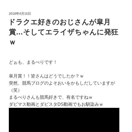
投
2018年4月15日
稿
ドラクエ好きのおじさんが皐月
日:
賞…そしてエライザちゃんに発狂
ｗ
どぉも、まるべりです！
皐月賞！！皆さんはどうでしたか？ｗ
突然、競馬ブログのよそおいをかもしだしていますが
（笑）
まるべりさんも競馬好きで、有名ですねｗ
ダビマス動画とダビスタDS動画でもお馴染みｗ