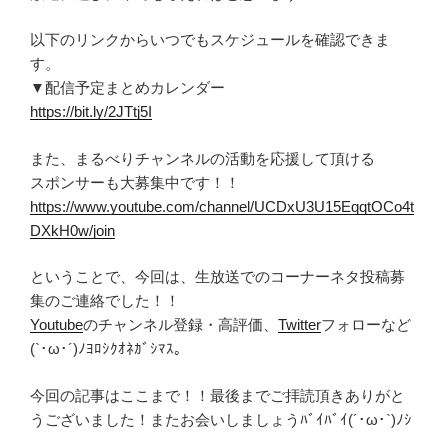
以下のリンクからいつでもスケジュールを確認できま
す。
▼配信予定まとめカレンダー
https://bit.ly/2JTtj5I
また、まるべりチャンネルの活動を応援して頂ける
スポンサーも大募集中です！！
https://www.youtube.com/channel/UCDxU3U15EqqtOCo4t
DXkH0w/join
ということで、今回は、生放送でのコーナーネタ投稿募
集のご連絡でした！！
Youtube
のチャンネル登録・高評価、
Twitter
フォローなど
(`･ω･´)ﾉﾖﾛｼｸｵﾈｶﾞｼﾏｽ。
今回の記事はここまで！！最後までご拝読頂きありがと
うございました！またお会いしましょうﾊﾞｲﾊﾞｲ(´･ω･`)ﾉｼ