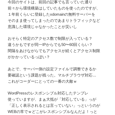
今回のサイトは、前回の記事でも言っていた通り
前々から環境構築はしていたものを使ったのですが、
１年前くらいに登録したxdomainの無料サーバーを
そのまま使ってしまったのであまりトラフィックなど
意識した環境じゃなかったことが災いし
おそらく特定のアクセス数で制限が入っている？
違うかもですが同一IPからでも50〜60回くらい？
間隔をあけながらでもアクセスが続くとアクセス制限
がかかっているっぽい？
あとで、サーバー側の設定ファイルで調整できるか
要確認という課題が残った。マルチブラウザ対応…
これがコーダーにとっての一番の大敵ｗ
WordPressのレスポンシブル対応したテンプレ
使っていますが、まぁ大抵が「対応している」っが
「正しく表示されるとは言っていない」っというのが
WEBの常でｗどこがレスポンシブルなんだよ！っと