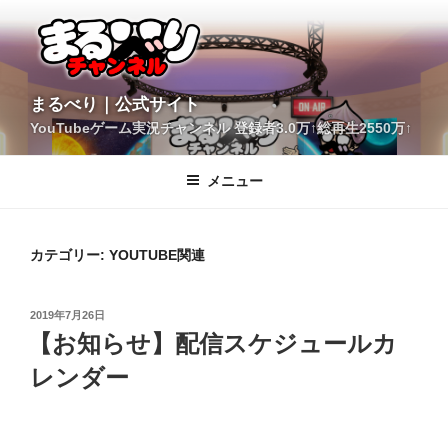
コ
ン
テ
ン
ツ
YouTubeゲーム実況チャンネル 登録者3.0万↑総再生2550万↑
へ
まるべり｜公式サイト
ス
キ
メニュー
ッ
プ
カテゴリー:
YOUTUBE関連
投
2019年7月26日
稿
【お知らせ】配信スケジュールカ
日:
レンダー