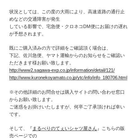
状況としては、この度の大雨により、高速道路の通行止
めなどの交通障害が発生
している影響で、宅急便・クロネコDM便にお届けの遅れ
が予想されます。
既にご購入済みの方で詳細をご確認頂く場合は、
下記、佐川急便、ヤマト運輸からのお知らせをご確認い
ただきます様お願い致します。
http://www2.sagawa-exp.co.jp/information/detail/121/
http://www.kuronekoyamato.co.jp/ytc/info/info_180706.html
※その他詳細のお問合せは購入サイトの問い合わせ窓口
からお願い致します。
ご迷惑をお掛けいたしますが、何卒ご了承頂ければ幸い
です。
そして、『
まるべりのてぇいシャツ屋さん
』こちらの販
売ページでの