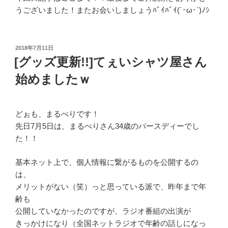
うございました！またお会いしましょうﾊﾞｲﾊﾞｲ(´･ω･`)ﾉｼ
投
2018年7月11日
稿
[グッズ更新!!]てぇいシャツ屋さん
日:
始めましたｗ
どぉも、まるべりです！
先日7月5日は、まるべりさん34歳のバースディーでし
た！！
基本ネット上で、個人情報に繋がるものを公開するの
は、
メリットがない（笑）っと思っている派で、昨年まで年
齢も
公開していなかったのですが、ラジオ番組の出演が
きっかけになり（全国ネットラジオで年齢の話しになっ