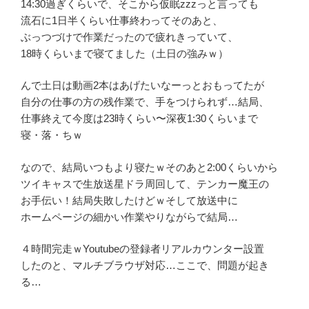
14:30過ぎくらいで、そこから仮眠zzzっと言っても
流石に1日半くらい仕事終わってそのあと、
ぶっつづけで作業だったので疲れきっていて、
18時くらいまで寝てました（土日の強みｗ）
んで土日は動画2本はあげたいなーっとおもってたが
自分の仕事の方の残作業で、手をつけられず…結局、
仕事終えて今度は23時くらい〜深夜1:30くらいまで
寝・落・ちｗ
なので、結局いつもより寝たｗそのあと2:00くらいから
ツイキャスで生放送星ドラ周回して、テンカー魔王の
お手伝い！結局失敗したけどｗそして放送中に
ホームページの細かい作業やりながらで結局…
４時間完走ｗYoutubeの登録者リアルカウンター設置
したのと、マルチブラウザ対応…ここで、問題が起き
る…