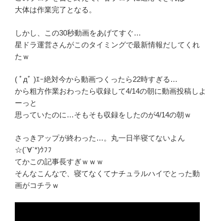
大体は作業完了となる。
しかし、この30秒動画をあげてすぐ…
星ドラ運営さんがこのタイミングで最新情報だしてくれ
たｗ
( ﾟдﾟ )ｴｰ絶対今から動画つくったら22時すぎる…
から粗方作業おわったら収録して4/14の朝に動画投稿しよ
ーっと
思っていたのに…そもそも収録をしたのが4/14の朝ｗ
さっきアップが終わった…。丸一日半寝てないよん
☆(´∀`*)ｳﾌﾌ
てかこの記事長すぎｗｗｗ
そんなこんなで、寝てなくてナチュラルハイでとった動
画がコチラｗ