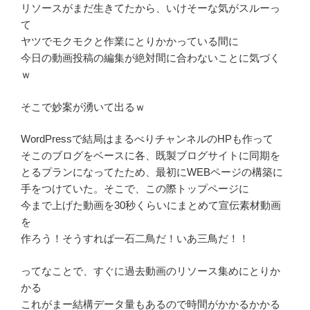
リソースがまだ生きてたから、いけそーな気がスルーっ
て
ヤツでモクモクと作業にとりかかっている間に
今日の動画投稿の編集が絶対間に合わないことに気づく
ｗ
そこで妙案が湧いて出るｗ
WordPressで結局はまるべりチャンネルのHPも作って
そこのブログをベースに各、既製ブログサイトに同期を
とるプランになってたため、最初にWEBページの構築に
手をつけていた。そこで、この際トップページに
今まで上げた動画を30秒くらいにまとめて宣伝素材動画
を
作ろう！そうすれば一石二鳥だ！いあ三鳥だ！！
ってなことで、すぐに過去動画のリソース集めにとりか
かる
これがまー結構データ量もあるので時間がかかるかかる