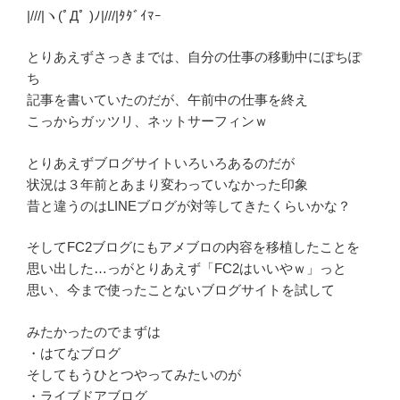
|///|ヽ(ﾟДﾟ )ﾉ|///|ﾀﾀﾞｲﾏｰ
とりあえずさっきまでは、自分の仕事の移動中にぽちぽ
ち
記事を書いていたのだが、午前中の仕事を終え
こっからガッツリ、ネットサーフィンｗ
とりあえずブログサイトいろいろあるのだが
状況は３年前とあまり変わっていなかった印象
昔と違うのはLINEブログが対等してきたくらいかな？
そしてFC2ブログにもアメブロの内容を移植したことを
思い出した…っがとりあえず「FC2はいいやｗ」っと
思い、今まで使ったことないブログサイトを試して
みたかったのでまずは
・はてなブログ
そしてもうひとつやってみたいのが
・ライブドアブログ