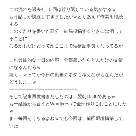
この流れを過去4、５回は繰り返している気がするｗ
もう話しが脱線しすぎましたがｗとりあえず作業を継続
する
このくだりを書いた部分、結局投稿するときには消して
ることに
なるかもだけどってかここまで結構記事長くなってるが
これ最終的な一日の内容、全部書いたらどんだけの文量
になるんだろｗ
続く…ｗってか今日の動画のネタも考えながらなんだが
どうしよ…ｗ
=========================
そして記事再度書きだしたのは、翌朝10:30であるｗ
もー結論から言うとWordpressで全部作りこむことにした
ｗ
まー毎回そうなるよねｗでも今回は、前回環境構築して
いた