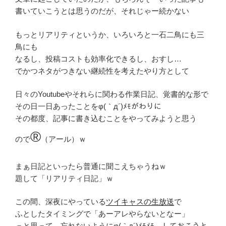
書いていこうとは思うのだが、それじゃー続かない
もっとリアリティというか、いろいろと一石二鳥にも三
鳥にも
なるし、投稿コストも効率化できるし、おすし…
でかつネタがつきない継続性を考えたやり方として
日々のYoutubeやそれらに関わる作業日記、覚書的な形で
その日一日あったことをφ(｀д´)ﾒﾓがわりに
その都度、記事に書き込むことをやってみようと思う
®
ので
（アール）ｗ
まぁ日記といったら普通に聞こえちゃうねｗ
題して「リアリティ日記」ｗ
この間、深夜にやっている
ツイキャスの生放送
で
ふとしたタイミングで「あーアレやらないとなー」
っと思って、忘れないようにφ(｀д´)ﾒﾓﾒﾓ…しておこうと