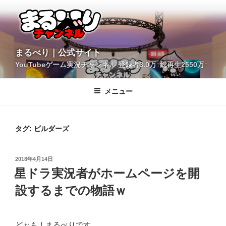
コ
ン
テ
ン
ツ
YouTubeゲーム実況チャンネル 登録者3.0万↑総再生2550万↑
へ
まるべり｜公式サイト
ス
キ
メニュー
ッ
プ
タグ:
ビルダーズ
投
2018年4月14日
稿
星ドラ実況者がホームページを開
日:
設するまでの物語ｗ
どぉも！まるべりです。