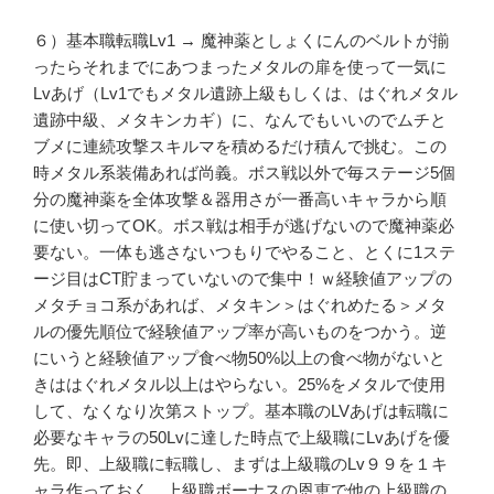
６）基本職転職Lv1 → 魔神薬としょくにんのベルトが揃
ったらそれまでにあつまったメタルの扉を使って一気に
Lvあげ（Lv1でもメタル遺跡上級もしくは、はぐれメタル
遺跡中級、メタキンカギ）に、なんでもいいのでムチと
ブメに連続攻撃スキルマを積めるだけ積んで挑む。この
時メタル系装備あれば尚義。ボス戦以外で毎ステージ5個
分の魔神薬を全体攻撃＆器用さが一番高いキャラから順
に使い切ってOK。ボス戦は相手が逃げないので魔神薬必
要ない。一体も逃さないつもりでやること、とくに1ステ
ージ目はCT貯まっていないので集中！ｗ経験値アップの
メタチョコ系があれば、メタキン＞はぐれめたる＞メタ
ルの優先順位で経験値アップ率が高いものをつかう。逆
にいうと経験値アップ食べ物50%以上の食べ物がないと
きははぐれメタル以上はやらない。25%をメタルで使用
して、なくなり次第ストップ。基本職のLVあげは転職に
必要なキャラの50Lvに達した時点で上級職にLvあげを優
先。即、上級職に転職し、まずは上級職のLv９９を１キ
ャラ作っておく。上級職ボーナスの恩恵で他の上級職の