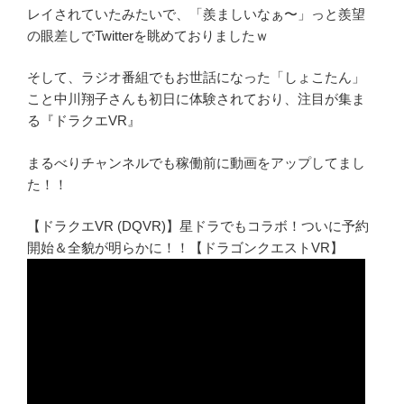
レイされていたみたいで、「羨ましいなぁ〜」っと羨望
の眼差しでTwitterを眺めておりましたｗ
そして、ラジオ番組でもお世話になった「しょこたん」
こと中川翔子さんも初日に体験されており、注目が集ま
る『ドラクエVR』
まるべりチャンネルでも稼働前に動画をアップしてまし
た！！
【ドラクエVR (DQVR)】星ドラでもコラボ！ついに予約
開始＆全貌が明らかに！！【ドラゴンクエストVR】