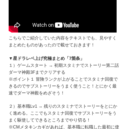
こちらでご紹介していた内容をテキストでも、見やすく
まとめたものがあったので載せておきます！
▼星ドラレベ上げ究極まとめ「7箇条」
１）ゲームスタート → 初期スタミナでストーリー第二話
ダーマ神殿3Fまでクリアする
※ポイント１ 冒険ランクが上がることでスタミナ回復で
きるのでサブストーリーをうまく使うこと！とにかく最
速でダーマ神殿をめざそう！
２）基本職Lv1 → 残りのスタミナでストーリーをとにか
く進める。ここでもスタミナ回復でサブストーリーをう
まく駆使してできるところまでやり切る！
※CMメタキンカギがあれば、基本職に転職した最初に使