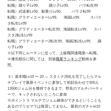
転職）踊り子Lv99、 踊り子Lv99、 パラ転生99
転職）武道家Lv50、船乗りLv50、 パラ２転99
転職）グラディエーターLv99、 海賊Lv99、 スパス
タ転生Lv99
転職）グラディエーター転生99、海賊転生Lv99、 スパ
スタ2転生Lv99
転職）グラディエーター2転生99、海賊2転生Lv99、 踊
り子Lv99
※以下同じルーチンに従って、上級職関連職業へ転職。
※優先順位に関しては、別途
職業ランキング
動画を参
照。
３）基本職Lv10 〜 20 → スタミナ消化を完了したらマル
チプレイで最新イベントに参加して初顔合わせで300人
13500ジェム分を獲得できるまで、野良のマルチパーティ
ーで、キックされないところに参加
※ポイント３ マルチでジェム確保ができるということも
あるのでリセマラは推奨してません。最初のガチャor10