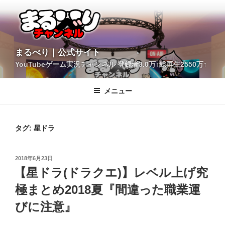
コ
ン
テ
ン
ツ
YouTubeゲーム実況チャンネル 登録者3.0万↑総再生2550万↑
へ
まるべり｜公式サイト
ス
キ
メニュー
ッ
プ
タグ:
星ドラ
投
2018年6月23日
稿
【星ドラ(ドラクエ)】レベル上げ究
日:
極まとめ2018夏『間違った職業運
びに注意』