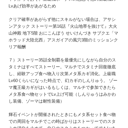
Lvあげ効率があがるため
クリア確率があがらず他にスキルがない場合は、アサシ
ンアタック ストーリー第16話『火山地帯を抜けて』大火
山神殿 地下5階 おにこんぼう せいけんづき サブクエ「マ
ホラッド大陸北西」アスガイアの風穴3階のミッションク
リア報酬
７）ストーリー35話全制覇を最優先にしながら自分のス
タミナはすべてストーリー。マルチでスタミナ回復徹底
し、経験アップ食べ物入り次第メタ系カギ消化。上級職
Lv60くらいになった時点で、幻カギのしんりゅう。 ゾー
マ魔王級カギがはいるもしくは、マルチで参加できたら
メタ系食べ物セットでLv上げ可能（しんりゅうはみかわ
し装備、ゾーマは耐性装備）
輝石イベントが開催されたときにもメタ系セット食べ物
での周回をマルチでこの時ばかりはストーリーでのスタ