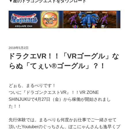
▼星のドラゴンクエストをダウンロード
投
2018年5月2日
稿
ドラクエVR！！「VRゴーグル」な
日:
らぬ「てぇい®ゴーグル」？！
どぉも、まるべりです！
ついに『ドラゴンクエストVR』！！VR ZONE
SHINJUKUで4月27日（金）から稼働が開始されまし
た！！
先行体験では、まるべりも何度かお仕事でご一緒させて
頂いたYoutuberのぐっちさん、ぽこにゃんさんも逸早くプ