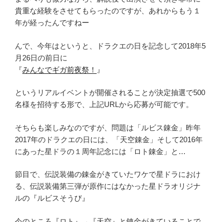
貴重な経験をさせてもらったのですが、あれからもう１
年が経ったんですねー
んで、今年はというと、ドラクエの日を記念して2018年5
月26日の前日に
『
みんなでギガ前夜祭！
』
というリアルイベントが開催されることが決定抽選で500
名様を招待する形で、上記URLから応募が可能です。
そちらも楽しみなのですが、問題は「ルビス錬金」昨年
2017年のドラクエの日には、「天空錬金」そして2016年
にあった星ドラの１周年記念には「ロト錬金」と…
節目で、伝説装備の錬金がきていたワケで星ドラにおけ
る、伝説装備第三弾が原作にはなかった星ドラオリジナ
ルの『ルビスそうび』
Youtube
Twitter
Instagram
メ
ー
今のところ『ロト』→『天空』と錬金がきていることで