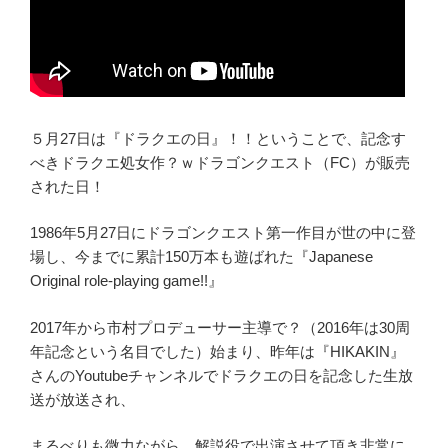
５月27日は『ドラクエの日』！！ということで、記念す
べきドラクエ処女作？ｗドラゴンクエスト（FC）が販売
された日！
1986年5月27日にドラゴンクエスト第一作目が世の中に登
場し、今までに累計150万本も遊ばれた『Japanese
Original role-playing game!!』
2017年から市村プロデューサー主導で？（2016年は30周
年記念という名目でした）始まり、昨年は『HIKAKIN』
さんのYoutubeチャンネルでドラクエの日を記念した生放
送が放送され、
まるべりも微力ながら、解説役で出演させて頂き非常に