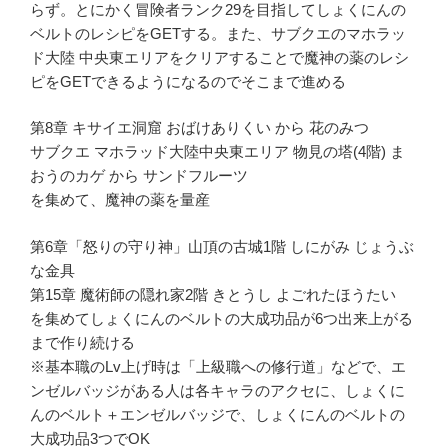
らず。とにかく冒険者ランク29を目指してしょくにんの
ベルトのレシピをGETする。また、サブクエのマホラッ
ド大陸 中央東エリアをクリアすることで魔神の薬のレシ
ピをGETできるようになるのでそこまで進める
第8章 キサイエ洞窟 おばけありくい から 花のみつ
サブクエ マホラッド大陸中央東エリア 物見の塔(4階) ま
おうのカゲ から サンドフルーツ
を集めて、魔神の薬を量産
第6章「怒りの守り神」山頂の古城1階 しにがみ じょうぶ
な金具
第15章 魔術師の隠れ家2階 きとうし よごれたほうたい
を集めてしょくにんのベルトの大成功品が6つ出来上がる
まで作り続ける
※基本職のLv上げ時は「上級職への修行道」などで、エ
ンゼルバッジがある人は各キャラのアクセに、しょくに
んのベルト＋エンゼルバッジで、しょくにんのベルトの
大成功品3つでOK