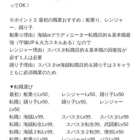
ってOK！
※ポイント２ 最初の職業おすすめ：船乗り、レンジャ
ー、踊り子
船乗り理由）海賊orグラディエーター転職目的＆基本職最
強（守備UP＆火力スキルある）なので
レンジャー理由）スパスタ転職目的＆基本職の回復役が
必ず１人は必要
踊り子理由）スパスタor海賊転職目的＆踊り子は３キャラ
ともに必須職業のため
▼転職運び
最初）船乗りLv50、 レンジャーLv50、踊り子Lv50
転職）踊り子Lv50、 踊り子Lv50、 レンジャー
Lv50
転職）海賊Lv99、 スパスタLv99、 スパスタLv99
転職）海賊転生Lv99、 スパスタ転生99、武闘家Lv50
転職）海賊２転Lv99、 スパスタ２転99、僧侶Lv50
転職）船乗りLv99、 レンジャーLv99、パラLv99