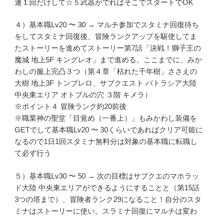
連１回だけして☆５武器がでればそこでスタートでOK
４）基本職Lv20 〜 30 → マルチ参加でスタミナ回復待ち
をしてスタミナ回復後、冒険ランクアップを駆使してま
たストーリーを進めてストーリー第7話「決戦！獅子王の
魔城 地上5F キングレオ」まで進める。ここまでに、みか
わしの服上完凸３つ（第４章「枯れた千年樹」ささえの
大樹 地上3F トンブレロ、サブクエスト バトラシア大陸
中央東エリア オトブルの穴 ３階 キメラ）
※ポイント４ 冒険ランク約20前後
※職業神の聖堂「目覚め（一番上）」もみかわし装備を
GETでして基本職Lv20 〜 30くらいであればクリア可能に
なるので1日1回スタミナ無料分は対象の基本職に転職し
て必ず行う
５）基本職Lv30 〜 50 → 次の目標はサブクエのマホラッ
ド大陸 中央東エリアができるようにすることと（第15話
3つの塔まで）、冒険者ランク29になること！自分のスタ
ミナはストーリーに使い。スラミナ回復にマルチは変わ