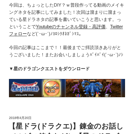
今回は、ちょっとしたDIY？ｗ普段作ってる動画のメイキ
ングネタを記事にしてみました！次回は溜まりに溜まっ
ている星ドラネタの記事を書いていこうと思います。っ
ということで
Youtubeのチャンネル登録・高評価
、
Twitter
フォロー
など(`･ω･´)ﾉﾖﾛｼｸｵﾈｶﾞｼﾏｽ。
今回の記事はここまで！！最後までご拝読頂きありがと
うございました！またお会いしましょうﾊﾞｲﾊﾞｲ(´･ω･`)ﾉｼ
▼星のドラゴンクエストをダウンロード
投
2018年4月20日
稿
【星ドラ(ドラクエ)】錬金のお話し
日: