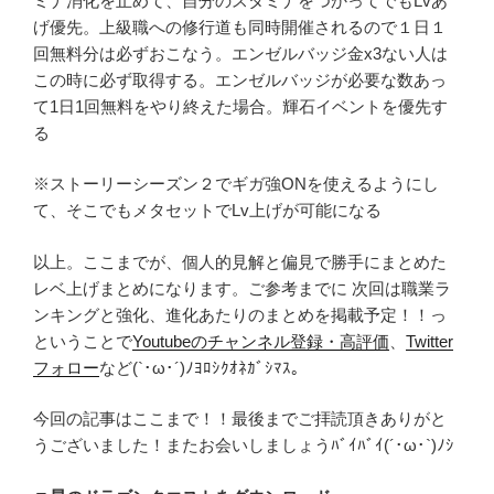
ミナ消化を止めて、自分のスタミナをつかってでもLvあ
げ優先。上級職への修行道も同時開催されるので１日１
回無料分は必ずおこなう。エンゼルバッジ金x3ない人は
この時に必ず取得する。エンゼルバッジが必要な数あっ
て1日1回無料をやり終えた場合。輝石イベントを優先す
る
※ストーリーシーズン２でギガ強ONを使えるようにし
て、そこでもメタセットでLv上げが可能になる
以上。ここまでが、個人的見解と偏見で勝手にまとめた
レベ上げまとめになります。ご参考までに 次回は職業ラ
ンキングと強化、進化あたりのまとめを掲載予定！！っ
ということで
Youtubeのチャンネル登録・高評価
、
Twitter
フォロー
など(`･ω･´)ﾉﾖﾛｼｸｵﾈｶﾞｼﾏｽ。
今回の記事はここまで！！最後までご拝読頂きありがと
うございました！またお会いしましょうﾊﾞｲﾊﾞｲ(´･ω･`)ﾉｼ