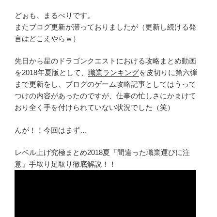
どぉも、まるべりです。
またブログ更新が滞っておりましたが（更新し続ける発
言はどこえやらｗ）
先日から星のドラゴンクエストにおける攻略まとめ動画
を2018年夏版として、
職業ランキング
を皮切りに第六弾
まで更新をし、ブログのゲーム攻略記事としてはうって
つけの内容があったのですが、仕事の忙しさにかまけて
おり全く手を付けられていない状況でした（笑）
んが！！今回はまず…
レベル上げ究極まとめ2018夏『間違った職業運びに注
意』手取り足取り徹底解説！！