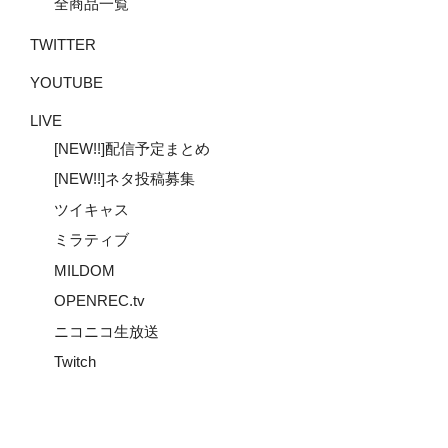
全商品一覧
TWITTER
YOUTUBE
LIVE
[NEW!!]配信予定まとめ
[NEW!!]ネタ投稿募集
ツイキャス
ミラティブ
MILDOM
OPENREC.tv
ニコニコ生放送
Twitch
Youtube
Twitter
Instagram
メ
ー