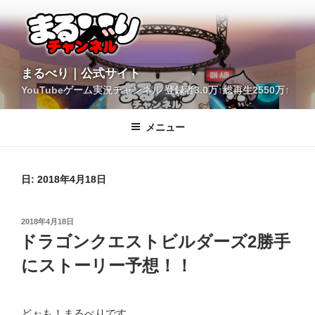
コ
ン
テ
ン
ツ
YouTubeゲーム実況チャンネル 登録者3.0万↑総再生2550万↑
へ
まるべり｜公式サイト
ス
キ
メニュー
ッ
プ
日:
2018年4月18日
投
2018年4月18日
稿
ドラゴンクエストビルダーズ2勝手
日:
にストーリー予想！！
どぉも！まるべりです。