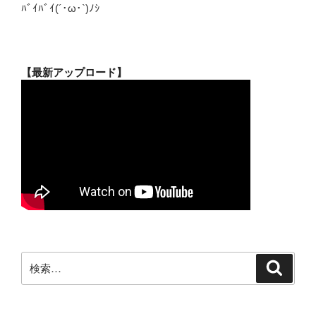
ﾊﾞｲﾊﾞｲ(´･ω･`)ﾉｼ
【最新アップロード】
検
検
索
索: