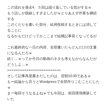
この流れを過去4、５回は繰り返している気がするｗ
もう話しが脱線しすぎましたがｗとりあえず作業を継続
する
このくだりを書いた部分、結局投稿するときには消して
ることに
なるかもだけどってかここまで結構記事長くなってるが
これ最終的な一日の内容、全部書いたらどんだけの文量
になるんだろｗ
続く…ｗってか今日の動画のネタも考えながらなんだが
どうしよ…ｗ
=========================
そして記事再度書きだしたのは、翌朝10:30であるｗ
もー結論から言うとWordpressで全部作りこむことにした
ｗ
まー毎回そうなるよねｗでも今回は、前回環境構築して
いた