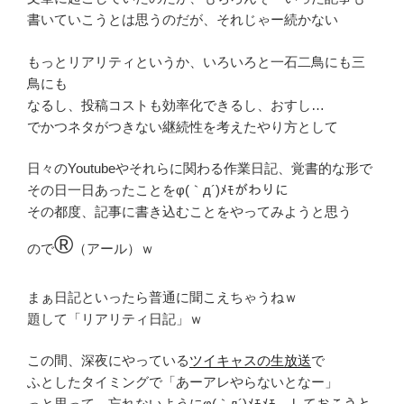
書いていこうとは思うのだが、それじゃー続かない
もっとリアリティというか、いろいろと一石二鳥にも三
鳥にも
なるし、投稿コストも効率化できるし、おすし…
でかつネタがつきない継続性を考えたやり方として
日々のYoutubeやそれらに関わる作業日記、覚書的な形で
その日一日あったことをφ(｀д´)ﾒﾓがわりに
その都度、記事に書き込むことをやってみようと思う
®
ので
（アール）ｗ
まぁ日記といったら普通に聞こえちゃうねｗ
題して「リアリティ日記」ｗ
この間、深夜にやっている
ツイキャスの生放送
で
ふとしたタイミングで「あーアレやらないとなー」
っと思って、忘れないようにφ(｀д´)ﾒﾓﾒﾓ…しておこうと