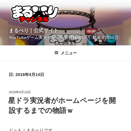
コ
ン
テ
ン
ツ
YouTubeゲーム実況チャンネル 登録者3.0万↑総再生2550万↑
へ
まるべり｜公式サイト
ス
キ
メニュー
ッ
プ
日:
2018年4月14日
投
2018年4月14日
稿
星ドラ実況者がホームページを開
日:
設するまでの物語ｗ
どぉも！まるべりです。