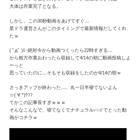
大体は作業完了となる。
しかし、この30秒動画をあげてすぐ…
星ドラ運営さんがこのタイミングで最新情報だしてくれ
たｗ
( ﾟдﾟ )ｴｰ絶対今から動画つくったら22時すぎる…
から粗方作業おわったら収録して4/14の朝に動画投稿しよ
ーっと
思っていたのに…そもそも収録をしたのが4/14の朝ｗ
さっきアップが終わった…。丸一日半寝てないよん
☆(´∀`*)ｳﾌﾌ
てかこの記事長すぎｗｗｗ
そんなこんなで、寝てなくてナチュラルハイでとった動
画がコチラｗ