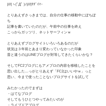
|///|ヽ(ﾟДﾟ )ﾉ|///|ﾀﾀﾞｲﾏｰ
とりあえずさっきまでは、自分の仕事の移動中にぽちぽ
ち
記事を書いていたのだが、午前中の仕事を終え
こっからガッツリ、ネットサーフィンｗ
とりあえずブログサイトいろいろあるのだが
状況は３年前とあまり変わっていなかった印象
昔と違うのはLINEブログが対等してきたくらいかな？
そしてFC2ブログにもアメブロの内容を移植したことを
思い出した…っがとりあえず「FC2はいいやｗ」っと
思い、今まで使ったことないブログサイトを試して
みたかったのでまずは
・はてなブログ
そしてもうひとつやってみたいのが
・ライブドアブログ