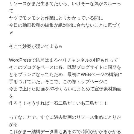
リソースがまだ生きてたから、いけそーな気がスルーっ
て
ヤツでモクモクと作業にとりかかっている間に
今日の動画投稿の編集が絶対間に合わないことに気づく
ｗ
そこで妙案が湧いて出るｗ
WordPressで結局はまるべりチャンネルのHPも作って
そこのブログをベースに各、既製ブログサイトに同期を
とるプランになってたため、最初にWEBページの構築に
手をつけていた。そこで、この際トップページに
今まで上げた動画を30秒くらいにまとめて宣伝素材動画
を
作ろう！そうすれば一石二鳥だ！いあ三鳥だ！！
ってなことで、すぐに過去動画のリソース集めにとりか
かる
これがまー結構データ量もあるので時間がかかるかかる